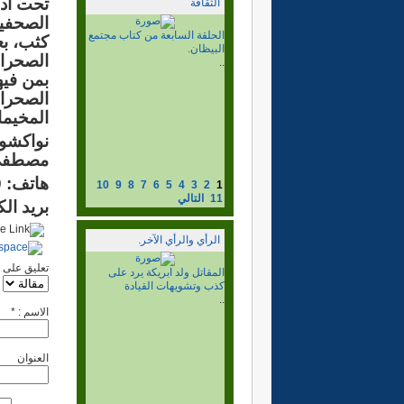
تحت ادا
الثقافة
الصحفيي
الحلقة السادسة من كتاب
كثب، بع
مجتمع البيظان.
الصحراو
..
1) مشعل عبد الله بن ياسين،
بمن فيه
ونشر المذهب السني المالكي،
الصحراو
وبناء...
إقرأ المزيد...
المخيم
نواكشوط في 13
مصطفى 
هاتف: 0022246569610
10
9
8
7
6
5
4
3
2
1
11
التالي
بريد ال
الرأي والرأي الآخر.
تعليق على
الزمن السياسي الصحراوي
..
الاسم : *
العنوان