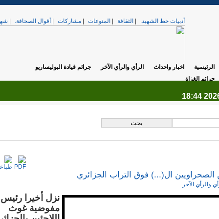
أدبيات خط الشهيد.
|
الثقافة
|
المنوعات
|
مشاركات
|
أقوال الصحافة.
|
شهد
الرئيسية
اخبار واحداث
الرأي والرأي الآخر
جرائم قيادة البوليساريو
جرائم الغزاة
.
 الصحراويين ال(...) فوق التراب الجزائري
أي والرأي الآخر.
نزل أخيرا رئيس
مفوضية غوث
اللاجئين بالجزائر