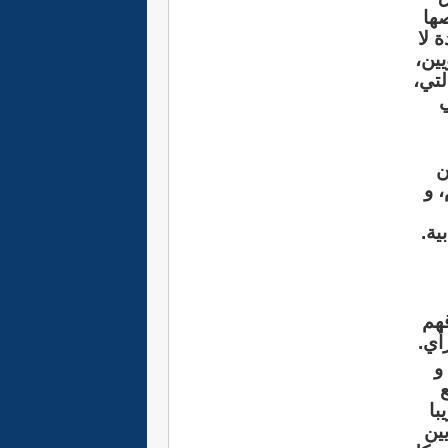
ها
 لا
ين،
لتي،
ي
ن
، و
ية.
قهم
رأي
.
و
ع
با
ين