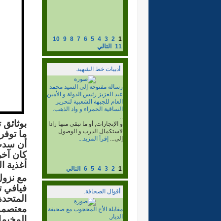
10
9
8
7
6
5
4
3
2
1
11
التالي
أدبيات خط الشهيد.
البرنامج السياسي لخط
الشهيد، الجزء2
..
ما بعد جيمس بيكر. و إقرار
الإصلاحات و البدائل التجاوزية
بوثائق 
الضرورية....
إقرأ المزيد...
ما توفر
أن سدت 
كان آخر
أغذية ا
1
2
3
4
5
6
التالي
مع نزول
فيافي ت
أقوال الصحافة.
المتحدة 
معتصموا
لقاء المنسق العام مع الرأي
المستنير.
المخيما