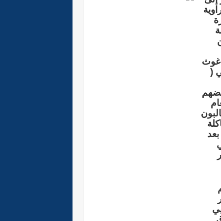
اوية
ة
4 سنة
غوث
ي (
عضهم
ام
يطالبون
كلة
بعد
ي
يي
ق