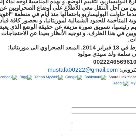
رة البوليساريو، لتقييم الوضع. و بهذه المناسبة أوجه نداء إ
ن من أجل التنقل معي للاطلاع على أوضاع الصحراويين عن
دما حاولت البوليساريو باحتفالها منذ أيام في منطقة "اغوي
ية المتاخمة للحدود الشمالية لموريتانيا، و بحضور كافة قيادي
م رئيسها، تسويق صورة مزيفة عن حقيقة الوضع الذي يعي
يين في هذا الظرف، و توجيه الأنظار بعيدا عن الاحتجاجات
ات
.
 فبراير 2014
.
المبعد الصحراوي الى موريتانيا:
سلمة ولد سيدي مولود
كتروني:
mustafa00222@gmail.com
Share Link: