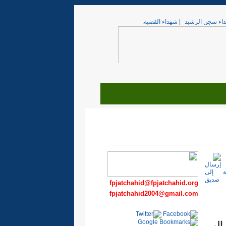
اء سجن الرشيد
|
شهداء القضية.
fpjatchahid@fpjatchahid.org
fpjatchahid2004@gmail.com
 إلى