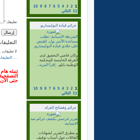
10
9
8
7
6
5
4
3
2
1
11
التالي
تعليقك *
جرائم قيادة البوليساريو.
جرائم القيادة الجلاد ابيشة
لحول..
التعليقا
..
لدى المخابرات الجزائرية، لم
لا تعليقات 
يطلق ولو رصاصة واحدة في
....
التعليقا
حياته لا ضد...
إقرأ المزيد...
تنبئه هام
حتى الآن.
10
9
8
7
6
5
4
3
2
1
11
التالي
جرائم وفضائح الغزاة.
إستمرار الاعتقالات في صفوف
الصحراويين على خلفية أحداث
العيون
..
في الدار البيضاء وطانطان