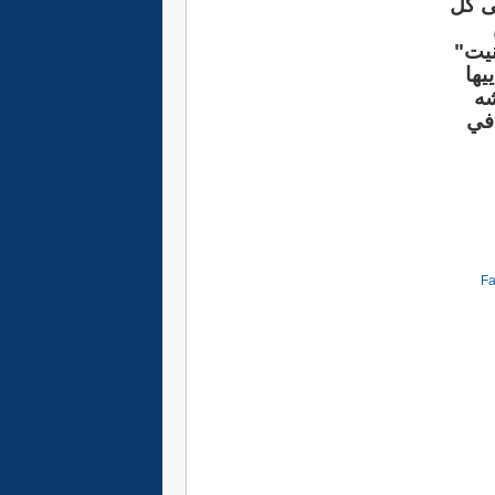
لى كل
نيت"
يها
شه
 في