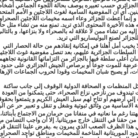
الجزائري حسب تعبيره يوصف بحالة اللجوء الجماعي أشخاص
نين. أي أن المفوضية السامية لغوث اللاجئين و الأمم المتحدة
و إنما أعطت للجزائر وعاء اسمه مخيمات اللاجئين الصحراوي
 هذه الأخيرة المحتوى الذي تريد. تمنع منه من تشاء مثل حا
ليه من تشاء ممن لا علاقة له بالصحراء ولا بنزاعها، و بالتال
لجزائر لصنع البوليساريو التي تريد
.
 يخيب أمل أهلنا في إمكانية إنقاذهم من حالة الحصار التي
السلطات الجزائرية عليهم، بعد تنصل مفوضية غوث اللاجئي
ن أعلى سلطة فيها بالجزائر من التزاماتها القانونية تجاههم
 عرضة للموت جوعا أو برصاص الجيش الجزائري على حدود
ت، أو يصبح شبان المخيمات وقودا لحروب الجماعات الإرهاب
ل المنظمات و الصحافة الدولية الوقوف إلى جانب ساكنة
تيندوف من نازحي نزاع الصحراء، حتى يتمكنوا من العودة
 إلى أرضهم أو تتاح لهم سبل العيش الكريم و يتمتعوا بحقو
ية الأساسية من وثائق ثبوتية وشغل و تنقل و تعبير حر عن ال
نا رغم ما نعانيه في منفانا من حرمان من الاجتماع بأبنائنا، 
 من حقنا في التنقل خارج موريتانيا. إلا أن واجب التضامن م
ي هذا الظرف الصعب الذي يمرون به .يفرض علينا التنقل قري
دود الموريتانية المتاخمة للمخيمات ومناطق تواجد الصحراوي