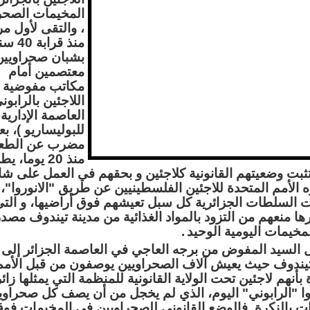
المخيمات الصحر
، والتقى لأول مر
منذ قرابة 0
بشبان صحراويين
معتصمين أمام
مكاتب مفوضية 
اللاجئين بالرابون
العاصمة الإدارية
للبوليساريو )، ب
مضرب عن الطع
منذ 20 يوما، 
تثبت وضعيتهم القانونية كلاجئين و بحقهم في العمل على شا
ه الأمم المتحدة للاجئين الفلسطينيين عن طريق "الانوروا"، 
السلطات الجزائرية كل سبل تعيشهم فوق أراضيها، و الت
ها منعهم من التزود بالمواد الغذائية من مدينة تيندوف مصدر
لمخيمات اليومية الوحيد
.
 السيد المفوض من برجه العاجي في العاصمة الجزائر إلى
يندوف حيث يعيش آلاف الصحراويين يوصفون من قبل الأمم
بأنهم لاجئين تحت الولاية القانونية للمنظمة التي يمثلها زائر
 "الرابوني" اليوم، الذي لم يخجل من أن يصف كل صحراو
ت بالنكرة. فالوضع القانوني للصحراويين في المخيمات فو