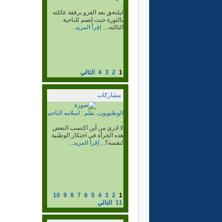
..
لهذا كان من اول المنطلقين مع
ابنائه الكبار للإلتحاق بصفوف...
إقرأ المزيد...
1
2
3
4
التالي
مشاركات
القافزون، بقلم:محمود خطري
حمدي.
..
10
9
8
7
6
5
4
3
2
1
11
التالي