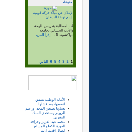
منوعات
الذكرى المئوية لمعركة لبيرات،
واكليب اخشاش.
..
وغنم أسلحتهم وذخيرتهم وأكثر
من 500جمل وراحلة، وقتل قائد
المركز...
إقرأ المزيد...
1
2
3
4
5
6
التالي
الأمانة الوطنية تصفق
لنفسها، بعد فشلها....
نساؤنا يصنعن المجد، وزعيم
الربوني يستجدي الملك
المغربي.
محمد عبد العزيز وخرافة
العودة للكفاح المسلح.
ابطال اقديم إزيك