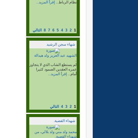
وبوجدور والسمارة وغيرها ،
وفي هذا...
إقرأ المزيد...
1
2
3
4
5
6
7
8
التالي
شهاء سجن الرشيد
الشهيد محمد الشيخ ولد ابراهيم
ولد عبد الله ولد سيدي يوسف،
المعروف بالديخ، وإسمه
الحركي أكلاي، شهيد جلادي
القيادة رحمة الله عليه...
..
عن فاجعة إستشهاد الزعيم
بإعتقال عدد من المناضلين من
تكنة واولاد...
إقرأ المزيد...
1
2
3
4
التالي
شهداء القضية.
الشهيد شياخ ولد داداه ولد
محمد العبدلا.