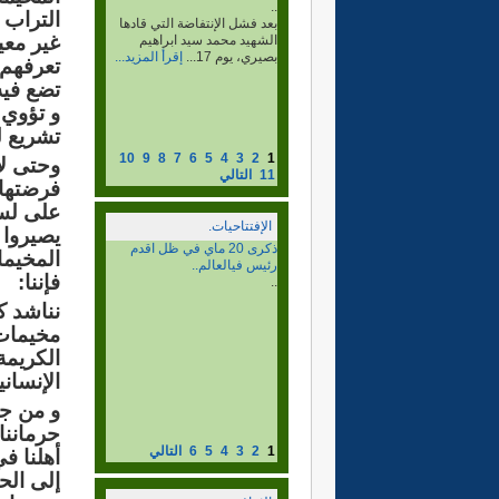
..
التراب 
الرأي المستنير: هل لكم أن
غير معي
تعطونا لمحة موجزة عن
شخصكم وعن تاريخ...
إقرأ
تعرفهم 
المزيد...
تضع فيه
و تؤوي إ
تشريع ل
10
9
8
7
6
5
4
3
2
1
وحتى لا
11
التالي
فرضتها 
على لسا
الإفتتاحيات.
يصيروا
االذكرى ال 37 ليوم الشهيد.
المخيما
..
فإننا
:
نناشد ك
مخيمات 
الكريمة
الإنسان
و من جهت
حرماننا
1
2
3
4
5
6
التالي
أهلنا ف
إلى الح