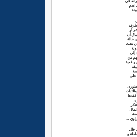
فراط في
 عدم
ينة
ل
ن طرف
ر أو
ياق أن
ن حالة
كان تحت
ولة
 إلى
هم من
 واقعية
يقة
سة
 على
جذوره،
الثبات
فقدها
د،
تنكر
عمال
ضة
راوي
...
ي ظل
لطة و