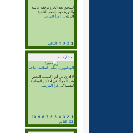
..
لهذا كان من اول المنطلقين مع
ابنائه الكبار للإلتحاق بصفوف...
إقرأ المزيد...
1
2
3
4
التالي
مشاركات
القافزون، بقلم:محمود خطري
حمدي.
..
10
9
8
7
6
5
4
3
2
1
11
التالي