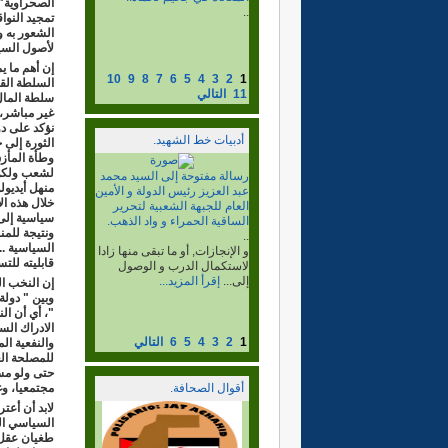
الصحراوية" 
..
تمجيد النوا
الشعور به و
لأصول السي
إن أهم ما ي
10
9
8
7
6
5
4
3
2
1
السلطة القب
11
التالي
سلطة المال 
غير مباشر، 
نؤكد على دو
أدبيات خط الشهيد.
الثورة إلى 
وطأة المأزق
لشعب ولكن 
البرنامج السياسي لخط
منهل أيديو
الشهيد، الجزء2
خلال هذه ال
..
سياسية إلى
ما بعد جيمس بيكر. و إقرار
ونتيجة للمن
الإصلاحات و البدائل التجاوزية
السياسية .
الضرورية....
إقرأ المزيد...
قابليته للت
إن النخب ال
وبين " دول
"، أي أن ال
الادراك الس
1
2
3
4
5
6
التالي
والنفعية ال
للمصلحة الع
حتى ولو مس
أقوال الصحافة.
مجتمعيا، و
لابد أن أعت
السياسي ال
لقاء المنسق العام مع الرأي
طغيان عقل ي
المستنير.