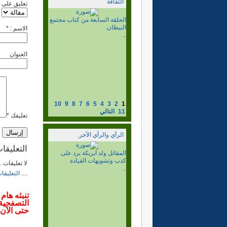
الثقافة
تعليق على
الحلقة السادسة من كتاب
مجتمع البيظان.
الاسم : *
..
1) مشعل عبد الله بن ياسين،
ونشر المذهب السني المالكي،
العنوان
وبناء...
إقرأ المزيد...
10
9
8
7
6
5
4
3
2
1
11
التالي
تعليقك *
الرأي والرأي الآخر.
التعليقا
الزمن السياسي الصحراوي
..
لا تعليقات 
....
التعليقا
تنبئه هام
حتى الآن.