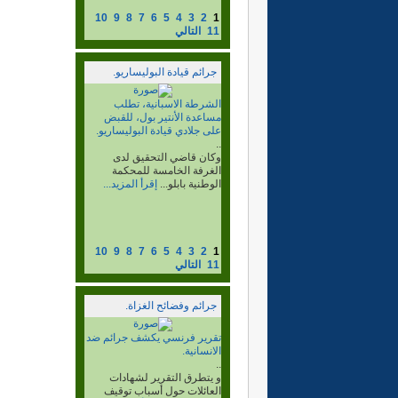
10
9
8
7
6
5
4
3
2
1
11
التالي
جرائم قيادة البوليساريو.
جرائم القيادة الجلاد ابيشة
لحول..
..
لدى المخابرات الجزائرية، لم
يطلق ولو رصاصة واحدة في
حياته لا ضد...
إقرأ المزيد...
10
9
8
7
6
5
4
3
2
1
11
التالي
جرائم وفضائح الغزاة.
إستمرار الاعتقالات في صفوف
الصحراويين على خلفية أحداث
العيون
..
في الدار البيضاء وطانطان