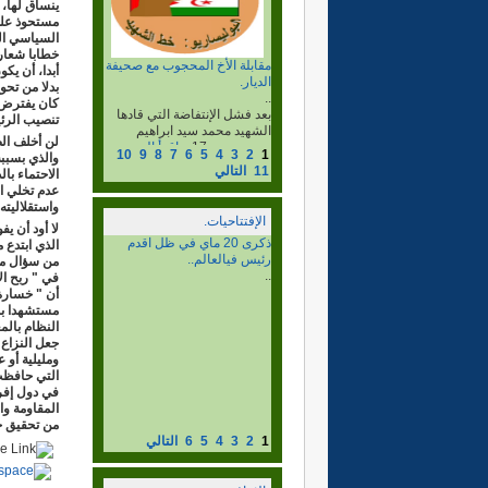
ينساق لها،
..
مستحوذ على 
الرأي المستنير: هل لكم أن
السياسي ال
تعطونا لمحة موجزة عن
خطابا شعارا
شخصكم وعن تاريخ...
إقرأ
أبدا، أن يك
المزيد...
بدلا من تحو
كان يفترض 
تنصيب الرئي
لن أخلف ال
10
9
8
7
6
5
4
3
2
1
والذي بسببه
11
التالي
الاحتماء با
عدم تخلي ال
واستقلاليته
الإفتتاحيات.
لا أود أن ي
االذكرى ال 37 ليوم الشهيد.
الذي ابتدع 
..
من سؤال مصل
في " ربح ال
أن " خسارة 
مستشهدا بما
جعل النزاع 
ومليلية أو 
التي حافظت
في دول إفري
المقاومة وا
من تحقيق حل
1
2
3
4
5
6
التالي