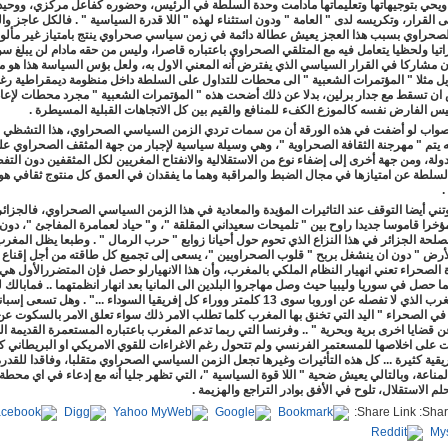
 ويحي بتوجيهاتها وتعليماتها مادامت وحدة السلطة في الرئيس، وحضوره كفاعل مركزي، ووحيد
القرار، وتكريسه لدى " العامة " ودون استثناء لهذه " اللا قدرة السياسية " . فالكل عاجز وا
صحراوي بسبب هذا العجز يعيش عطالة دائمة في زمن سياسي صحراوي ينتج بامتياز غير مأل
تيا ولحظيا يتعامل فيه مع المتلقي الصحراوي باعتباره قاصرا، وليس من حقه مادام لن يبلغ س
ون مشاركا في القرار السياسي الذي يفترض أنه المعني الاول به، ولعل بؤس السياسة هذا هو م
يل مثلا " المؤتمرات الشعبية " الى محطات للتداول على السلطة داخل منظومة ديمقراطية رغم
ان تسقط مع جدار برلين، بدلا عن ذلك أضحت هذه " المؤتمرات الشعبية " مجرد محطات لإعاد
س الفارض نفسه كالموزع الكفء للمنافع والقيم بين كل الاتجاهات القبلية المسيطرة
.
صواب لو أضفت في هذه الورقة أن من سمات تردي الزمن السياسي الصحراوي، هذا التشظي ا
 يتم " مهرجنة الثقافة الصحراوية "، وهي وسيلة سياسية لإجبار من جهة المثقف الصحراوي ع
لدولة، ومن جهة أخرى إلى إضفاء نوع من الاستقلالية والانفتاح المغريين لكل المثقفين دون التف
سلطة عن امتيازها في مجال الضبط والمراقبة وهما ما يفقدان في العمق كل منتوج ثقافي هوي
.
فوتني أيضا التوقف عند التاثيرات المؤيدة والمعادية في هذا الزمن السياسي الصحراوي، فالجزائ
مؤخرا قاموسا جديدا راوح بين " تلميحات سعيداني المقلقة "، و" حياد لعمامرة المفاجئ "، دون 
حة الجزائر في هذا النزاع الذي تحوم حول أحيانا زوابع " حرب الرمال " . وطبعا يظل المغرب
أرض " دون ان ينشغل بربح " قلوب الصحراويين "، يسعى إلى تجميع كل طاقته من أجل إقناع ا
الصحراء تعني انهيار النظام الملكي بالمغرب، وأن هذا الانهيارلو حصل فإن المتضررالأول هي 
 حصل في سوريا وليبيا حيث وصل مهاجروا البلدين الى المانيا بعد انهار انظمتهما .. فمابالك لو
النظام بالمغرب الذي لا تفصله عن اوروبا سوى 13 كلمتر ووراء كل إفريقيا السوداء ..." . وهل تسعى إ
في الصحراء " اليد التي تخنق بها المغرب كلما تطلب الامر ذلك سواء تعلق الامر بالسكوت عن
عن قضايا اخرى برية وبحرية " .. وفرنسا التي ربما تدعم المغرب باعتباره المستعمرة القديمة ال
 على اخلاصها للمسعتمر الفرنسي ولم تتحول رغم الاغراءات للقوي الامريكي او البريطاني 
قية كثيرة ... كل هذه التأثيرات وغيرها تجعل الزمن السياسي الصحراوي متقلبا، وفاقدا للقدر
لمناعة، وبالتالي يعيش ضحية " اللا قوة السياسية "، التي تظهر جليا أنه مع إدعاء في اي محطة
م الاستقلال، تلوح في الأفق بوادر التراجع والهزيمة
.
Share Link: