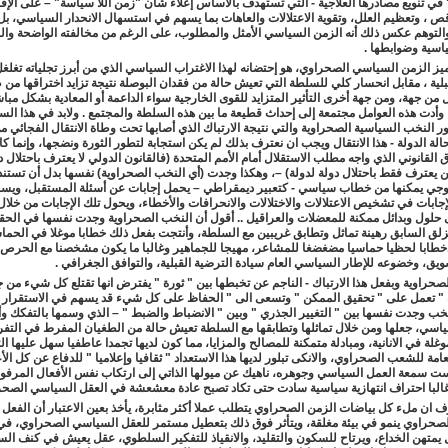
في تنويع مصادرها العلاجية - التي تستهدف بالأساس إعلاء شأن "زمن اللا سياسة" – على الإ
قص ، وتعظيم العلل، وتقوية الاعتلالات والعاهات بما يسهم في استسهال الانحدار السياسي، بل
التوهم عكس ذلك أنه الزمن السياسي الأمثل والمطلوب، على الرغم من مخالفته الواضحة والب
اسية وضوابطها
.
ميز الزمن السياسي الصحراوي، هو إحتضانه لهذا الاغتراب السياسي الذي من أبرز تجلياته تغلغ
لية ، مقابل انحسار كلي للسلطة التي تعيش حالة من فقدان البوصلة نتيجة تزايد اختراقها م
من جهة، ومن جهة أخرى التأثير المتزايد للقوى الخارجية سواء الداعمة أو المعادية بشكل مباش
وأدت هذه العوامل مجتمعة إلى إحداث قطيعة ما بين هذه السلطة والمجتمع . ولابد في هذا الس
ر النخب السياسية الصحراوية والتي نتيجة الارتباك الذي أصابها تحت وطاة الانتقال الفجائي م
حالة الدولة - هذا الانتقال ويجب ان نعترف بذلك لم يكن استجابة لتطور الثورة ونضجها، وإنما 
 القانوني الذي واجه مطلب الاستقلال أمام الأمم المتحدة (فالقانون الدولي لا يعترف باحتلال د
يعترف فقط باحتلال دولة لدولة) –، وهكذا وجدت (أي النخب الصحراوية) نفسها بدل أن تستند
لوجي يمكنها من خطاب سياسي - كتعبير ديمقراطي – يحمل إجابات عن أسئلة المستقبل، ويس
إجابات في تشخيص الاعتلالات والاختلالات والانحرافات والأخطاء، ويحول تلك الإجابات من خلال
 حلول وبدائل ممكنة للمعضلات والعراقيل .. أقول أن النخب الصحراوية وجدت نفسها في الحق
زلق السابق رهينة تماثل وتطابق غريبين مع السلطة، وأنتجت بفعل ذلك خطابا موغلا في الحما
.خطابا لحظيا حماسيا مضغضغا للمشاعر، مهيجا للجماهير وغالبا ما يكون مشخصنا مع الحرص
سويق، وخضوعه للإطار السياسي العام سيادة الترضية القبلية، والتوافق الجغرافي
.
صحراوية وبفعل هذا الارتباك - الناجم عن تخبطها بين " ثورة " يفترض انها تقتلع كل شيء من 
ة " تعمل على " تحقيق الممكن " وتسعى الى " الحفاظ على كل شيء قد يسهم في الاستقرار و
نخب وجدت نفسها بين " التغيير الجذري " وبين " الانضباط والضبط " – الذي وسمها بالتفكك وأ
ياسي، جعلها ومن خلال تماثلها وتطابقها مع السلطة تعيش حالة من الطغيان المفرط في التفر
موغلة في الانانية، ومبادلة متمكنة للمصالح والمزايا، مما كون لديها تجمدا عاطفيا سهل عليها ال
امة للشعب الصحراوي، والانكى تبلور لديها هذا الاستعداد " ثقافيا وإعلاميا " للدفاع عن كل الأ
ت سمعة العمل السياسي وجوهره، ناهيك عن ميولها الذاتي إلى ارتكاب نفس الأفعال المرفو
غالبا احتراف انتهازية سياسية سادت حتى تكاد تصبح عادة معشعشة في العقل السياسي الصح
رف ان ملء كل بياضات الزمن الصحراوي يتطلب عملا أكثر مثابرة، يأخذ بعين الاعتبار أن الفعل
صحراوي ينمو في بيئة مغلقة، ويتأثر فوق ذلك بتعطيل مستمر للعقل السياسي الصحراوي، ف
متهن الخداع، ويرتاح للسكون والتقليد، والانقياذ للتفكير السلطوي، عقل يعيش في كنف الس