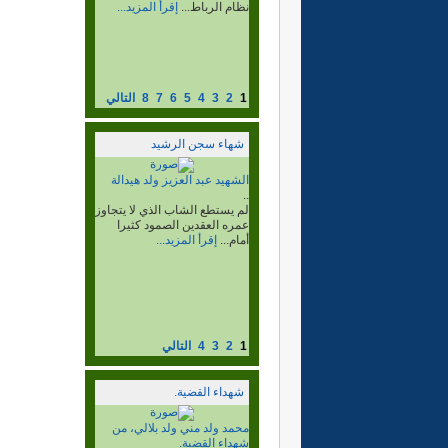
وبوجدور والسمارة وغيرها ،
وفي هذا...
إقرأ المزيد...
1
2
3
4
5
6
7
8
التالي
شهاء سجن الرشيد
الشهيد محمد الشيخ ولد ابراهيم
ولد عبد الله ولد سيدي يوسف،
المعروف بالديخ، وإسمه
الحركي أكلاي، شهيد جلادي
القيادة رحمة الله عليه...
..
عن فاجعة إستشهاد الزعيم
بإعتقال عدد من المناضلين من
تكنة واولاد...
إقرأ المزيد...
1
2
3
4
التالي
شهداء القضية.
الشهيد شياخ ولد داداه ولد
محمد العبدلا.