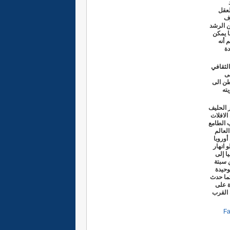
لعقل
وف
ن الرشد
ا يمكن
 أنه
ة
لثقافي
لى
طن الى
ته
ر الحليف
الافلات
 الطامع
لعالم
أوروبا
 انهار
سبانيا إلى
 سبتة
وحيدة
كما حدث
ة على
 القرب