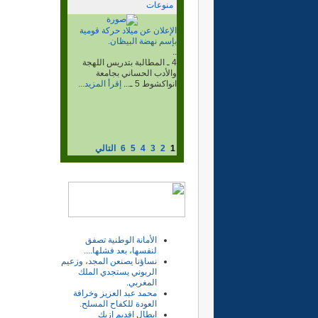
منوعات
الذكرى المئوية لمعركة لبيرات،
واكليب اخشاش.
..
وغنم أسلحتهم وذخيرتهم وأكثر
من 500جمل وراحلة، وقتل قائد
المركز...
إقرأ المزيد...
1
2
3
4
5
6
التالي
الأمانة الوطنية تصفق
لنفسها، بعد فشلها....
نساؤنا يصنعن المجد، وزعيم
الربوني يستجدي الملك
المغربي.
محمد عبد العزيز وخرافة
العودة للكفاح المسلح.
ابطال اقديم إزيك