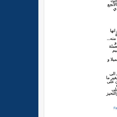
أتت
لأنجع
دي
نها
نه...
و
عملة
يم
يلا و
 الى
غير ما
ن على
لى
التحيز