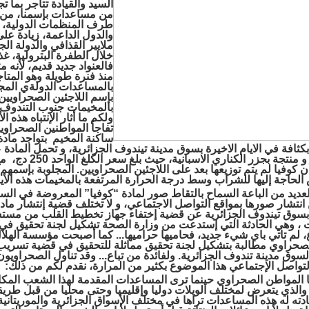
السيد والقيادة تتاجر بما تج
من مساعدات بإسمنا، من
طرف المنظمات الدولية،
والدول الداعمة، زيادة عل
ملايير القذافي والدولة الج
خلال الطفرة البترولية، غ
فالعنواد جديد قديم، لأنه 
منذ فنرة طويلة وهو المتا
بالمساعدات الدولةي المج
بإسم اللاجئين الصحراويين
بالمخيمات جنوب التندوف،
ولكم ما أثار الإنتباه هذه الأ
تفاجأ المواطنين الصحراوي
ساكنة المخيم بتواجد مادة
كثافة في الايام الاخيرة بسوق مدينة تيندوف الجزائرية، و تحمل المادة 
“لا بينيا” و منتجة بجزر الكناري الاسبانية، حيث بلغ سعر الكلغ الوا
ن كوفيا لم يتم توزيعها بعد على اللاجئين الصحراويين
.
المجلوبة بإسمهم
لحاجة إليها للشراب وسط درجة الحرارة المرتفعة بالمخيمات هذه الأيام
ديد من الباعة السماح بالتقاط صور لمادة “كوفيا” المعروضة في الس
انتشار صورها بمواقع التواصل الاجتماعي، و لا تختلف قضية إنتشار ماد
بسوق تيندوف الجزائرية عن قضية إختفاء جهاز تخطيط القلب من مس
 ، وهي الحادثة التي إستدعت من وزارة الصحة تشكيل لجنة تحقيق في
 لم تاتي باي شيء جديد، فحاميها حراميها... كما أصبحت مؤسسة الهلا
لصحراوي مطالبة بتشكيل لجنة تحقيق مماثلة للتحقيق في قضية تسريب
لسوق مدينة تندوف الجزائرية. ولفائدة من تباع... وقد تناول الصحراويو
تواصل الإجتماعي هذا الموضوع بكثير من المرارة، نقدم لكم من ذلك:
ها المواطن الصحراوي حينما ترى المساعدات المقدمة لهذا الشعب المكا
والذي يتعرض لمختلف الويلات دوليا وإقليميا وحتى محليا من قبل طريق
دته له هذه المساعدات تراها في مختلف الأسواق الجزائرية والموريتانية