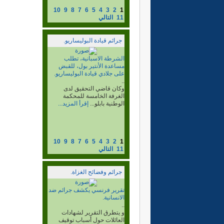
10
9
8
7
6
5
4
3
2
1
11
التالي
جرائم قيادة البوليساريو.
جرائم القيادة الجلاد ابيشة
لحول..
..
لدى المخابرات الجزائرية، لم
يطلق ولو رصاصة واحدة في
حياته لا ضد...
إقرأ المزيد...
10
9
8
7
6
5
4
3
2
1
11
التالي
جرائم وفضائح الغزاة.
إستمرار الاعتقالات في صفوف
الصحراويين على خلفية أحداث
العيون
..
في الدار البيضاء وطانطان