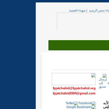
اء سجن الرشيد
|
شهداء القضية.
fpjatchahid@fpjatchahid.org
fpjatchahid2004@gmail.com
أنه
طفى