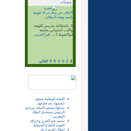
منوعات
الذكرى المئوية لمعركة لبيرات،
واكليب اخشاش.
..
وغنم أسلحتهم وذخيرتهم وأكثر
من 500جمل وراحلة، وقتل قائد
المركز...
إقرأ المزيد...
1
2
3
4
5
6
التالي
الأمانة الوطنية تصفق
لنفسها، بعد فشلها....
نساؤنا يصنعن المجد، وزعيم
الربوني يستجدي الملك
المغربي.
محمد عبد العزيز وخرافة
العودة للكفاح المسلح.
ابطال اقديم إزيك