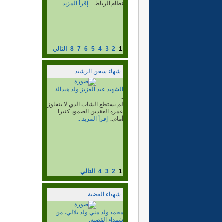
وبوجدور والسمارة وغيرها ،
وفي هذا...
إقرأ المزيد...
1
2
3
4
5
6
7
8
التالي
شهاء سجن الرشيد
الشهيد محمد الشيخ ولد ابراهيم
ولد عبد الله ولد سيدي يوسف،
المعروف بالديخ، وإسمه
الحركي أكلاي، شهيد جلادي
القيادة رحمة الله عليه...
..
عن فاجعة إستشهاد الزعيم
بإعتقال عدد من المناضلين من
تكنة واولاد...
إقرأ المزيد...
1
2
3
4
التالي
شهداء القضية.
الشهيد شياخ ولد داداه ولد
محمد العبدلا.