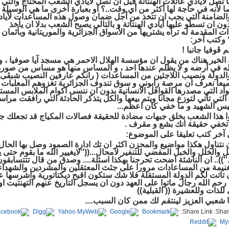
ا تصل لأيادي عائلات الهنتاتة قبل أن تصل لأيادي الشعب المحتاج والتي 
 لأنه في حاجة لها أكثر من أي وقت..؟ او بعبارة أخرى ما هي الوسيلة ا
الضامنة التي يجب ان تتخذ من أجل ضمان وصول هذه المساعدات لأيا
 ان تسطو عليها أيادي الهنتاتة و بالتالي يصبح الشعب بدلا ان يأخذ
 المقدمة له تراه يشتريها من الأسواق الجزائرية والموريتانية وبأثمان
 وكتب آخر:
 ڨوفيا جانبا
!
 الخير هناك من يقول ان مؤسسة الهلال الاحمر هي مسجد آيا صوفيا ، و ا
له في أرضه و لا يظلم عندها احد ، و المساس منها هو مساس من صورة
الدولة ونصيب اللاجئين من المساعدات ( رانكم عارفين النصيب شبڨى م
يعا نعرف ان مرصة رابوني و سوق تندوف الجزائرية تغزوهم المعلبات 
اد التي مصدرها القوافل الانسانية بدون ان ننسى اكوام الملابس المست
لتي تأتي لتوزع مجانا ويتم بيعها والكل يتذكر الحادثة التي رافقت مراس
يس الشهيد و ما خفي كان اعظم...
وا هذا الشعب بخلق جبهات مضادة للحقيقة فصالات المكياج قد تجعلك جم
 تخفي حقيقة انك بشع و مقرف .
خر كتب تعليقا على الموضوع:
نتناول هكذا مواضيع والمحزن اكثر ان تك ادارة الصمود وصل بها الحال
ل والخلل والخبل المفضي للتنفير لامحال...((''لايغيير الله ما بقوم حتى ي
'')).. ان الناشئة اضحت تحرجنا بهكذا اسئلة.... وصدق من قال تتتسابقو
يمة من المساعادات مرورا على جثث المعتقلين والمشردين والشهداء
تاتت لكم الدولة المستقلة فلا شك ستكون اقبح ديكتاتورية واشرسها ع
رحم الله رجال ماتوا على العهد دون ان يسجل التاريخ عنهم التهنتيت او
للذات وللعشيرة (( القبلية))
ا شعبي العزيز لينتقم لك ممن كان السبب....
Share Link: