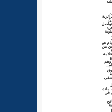
لبه
ى
زائرية
ذن
متواصل
جرة
لوبة
يام هو
ين من
علامة
حد 250 دج، مع
 وهم
...
وق
ة
تشفى
ل
 مادة
ن في
فح
ة