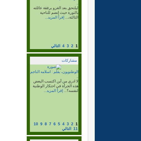
..
لهذا كان من اول المنطلقين مع
ابنائه الكبار للإلتحاق بصفوف...
إقرأ المزيد...
1
2
3
4
التالي
مشاركات
القافزون، بقلم:محمود خطري
حمدي.
..
10
9
8
7
6
5
4
3
2
1
11
التالي