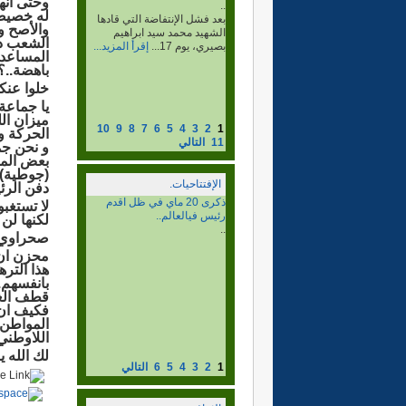
وحتى انه
..
له خصيصا
الرأي المستنير: هل لكم أن
والأصح و
تعطونا لمحة موجزة عن
الشعب دون
شخصكم وعن تاريخ...
إقرأ
المساعدات
المزيد...
باهضة..؟
خلوا عنكم
يا جماعة
ميزان ال
10
9
8
7
6
5
4
3
2
1
الحركة و
11
التالي
و نحن جم
بعض المو
(جوطية) ا
الإفتتاحيات.
دفن الرئ
االذكرى ال 37 ليوم الشهيد.
لا تستغب
..
لكنها لن
صحراوي آ
محزن ان 
هذا التره
بانفسهم.
قطف الغن
فكيف ان 
المواطن 
اللاوطني 
لك الله ي
1
2
3
4
5
6
التالي