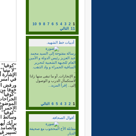
10
9
8
7
6
5
4
3
2
1
11
التالي
أدبيات خط الشهيد.
البرنامج السياسي لخط
الشهيد، الجزء2
..
“كوفيا” ب
ما بعد جيمس بيكر. و إقرار
الإصلاحات و البدائل التجاوزية
الإشارة أ
الضرورية....
إقرأ المزيد...
في امس ا
ورفض الع
خوفا من 
“كوفيا” 
الجراحات
الموضوع،
1
2
3
4
5
6
التالي
الاحمر ا
“كوفيا” 
وسائط ال
أقوال الصحافة.
برأيك أي
والصامد 
لقاء المنسق العام مع الرأي
تسيير قيا
المستنير.