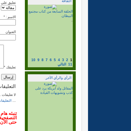
الثقافة
تعليق على
الحلقة السادسة من كتاب
مجتمع البيظان.
الاسم : *
..
1) مشعل عبد الله بن ياسين،
ونشر المذهب السني المالكي،
العنوان
وبناء...
إقرأ المزيد...
10
9
8
7
6
5
4
3
2
1
11
التالي
تعليقك *
الرأي والرأي الآخر.
التعليقا
الزمن السياسي الصحراوي
..
لا تعليقات 
....
التعليقا
تنبئه هام
حتى الآن.