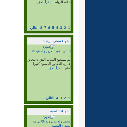
وبوجدور والسمارة وغيرها ،
وفي هذا...
إقرأ المزيد...
1
2
3
4
5
6
7
8
التالي
شهاء سجن الرشيد
الشهيد محمد الشيخ ولد ابراهيم
ولد عبد الله ولد سيدي يوسف،
المعروف بالديخ، وإسمه
الحركي أكلاي، شهيد جلادي
القيادة رحمة الله عليه...
..
عن فاجعة إستشهاد الزعيم
بإعتقال عدد من المناضلين من
تكنة واولاد...
إقرأ المزيد...
1
2
3
4
التالي
شهداء القضية.
الشهيد شياخ ولد داداه ولد
محمد العبدلا.