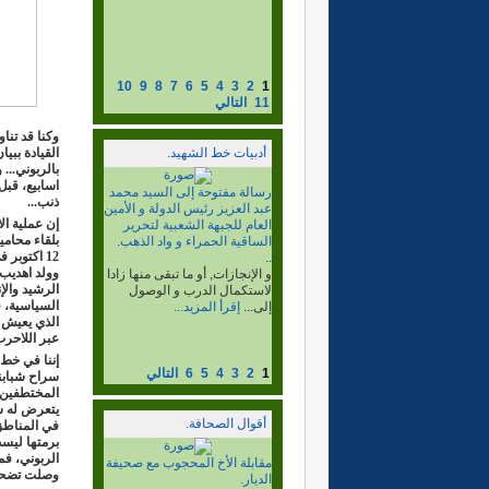
..
10
9
8
7
6
5
4
3
2
1
11
التالي
وكنا قد تنا
أدبيات خط الشهيد.
القيادة ببي
اسابيع، قبل
البرنامج السياسي لخط
ذنب...
الشهيد، الجزء2
إن عملية ا
..
بلقاء محامي
ما بعد جيمس بيكر. و إقرار
12 اكتوبر
الإصلاحات و البدائل التجاوزية
وولد اهديب
الضرورية....
إقرأ المزيد...
الرشيد والإ
السياسية، ف
عبر اللاحرب 
إننا في خط 
1
2
3
4
5
6
التالي
سراح شبابنا
المختطفين، 
يتعرض له ش
أقوال الصحافة.
في المناطق 
برمتها ليس
الربوني، فم
لقاء المنسق العام مع الرأي
وصلت تضحيات
المستنير.