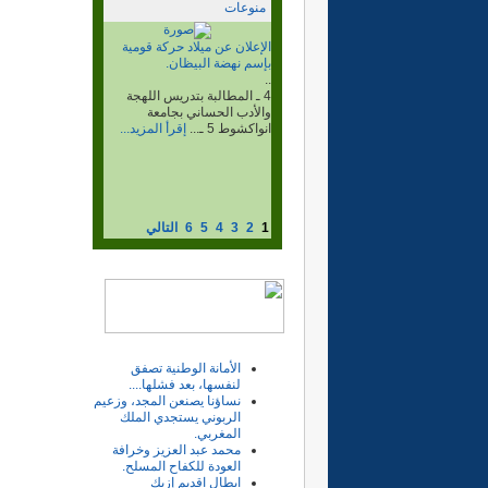
منوعات
الذكرى المئوية لمعركة لبيرات،
واكليب اخشاش.
..
وغنم أسلحتهم وذخيرتهم وأكثر
من 500جمل وراحلة، وقتل قائد
المركز...
إقرأ المزيد...
1
2
3
4
5
6
التالي
الأمانة الوطنية تصفق
لنفسها، بعد فشلها....
نساؤنا يصنعن المجد، وزعيم
الربوني يستجدي الملك
المغربي.
محمد عبد العزيز وخرافة
العودة للكفاح المسلح.
ابطال اقديم إزيك