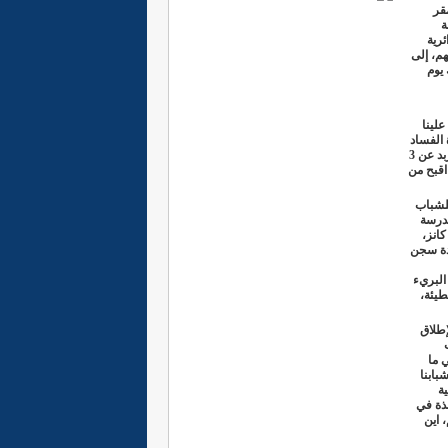
قر
ة
ئرية
هم، إلى
يوم
لينا
 الفساد
بالربوني... وكان هؤلاء الشباب وقبل تحوبلهم لسجن اذهيبية السيء الصيت، قد تعرضوا للإختطاف لمدة تزبد عن 3
اقبح من
للشباب
مدرسة
كانز،
دة سجن
البريء
الموت البطيئة،
إطلاق
 ما
بابنا
ة
ذة في
 اين