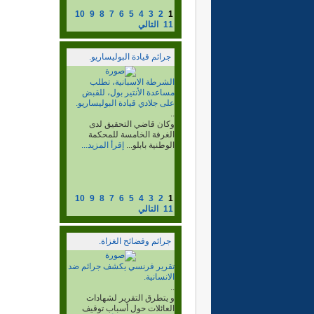
10
9
8
7
6
5
4
3
2
1
11
التالي
جرائم قيادة البوليساريو.
جرائم القيادة الجلاد ابيشة
لحول..
..
لدى المخابرات الجزائرية، لم
يطلق ولو رصاصة واحدة في
حياته لا ضد...
إقرأ المزيد...
10
9
8
7
6
5
4
3
2
1
11
التالي
جرائم وفضائح الغزاة.
إستمرار الاعتقالات في صفوف
الصحراويين على خلفية أحداث
العيون
..
في الدار البيضاء وطانطان