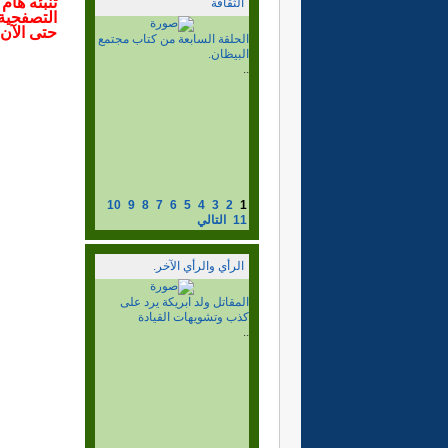
تنبئه هام
الثقافة
حتى الآن.
الحلقة السادسة من كتاب
مجتمع البيظان.
..
1) مشعل عبد الله بن ياسين،
ونشر المذهب السني المالكي،
وبناء...
إقرأ المزيد...
10
9
8
7
6
5
4
3
2
1
11
التالي
الرأي والرأي الآخر.
الزمن السياسي الصحراوي
..