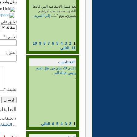
..
بطل واحد ه
الرأي المستنير: هل لكم أن
تعطونا لمحة موجزة عن
شخصكم وعن تاريخ...
إقرأ
المزيد...
تعليق على
الاسم : *
10
9
8
7
6
5
4
3
2
1
11
التالي
العنوان
الإفتتاحيات.
االذكرى ال 37 ليوم الشهيد.
..
تعليقك *
التعليقا
لا تعليقات 
1
2
3
4
5
6
التالي
....
التعليقا