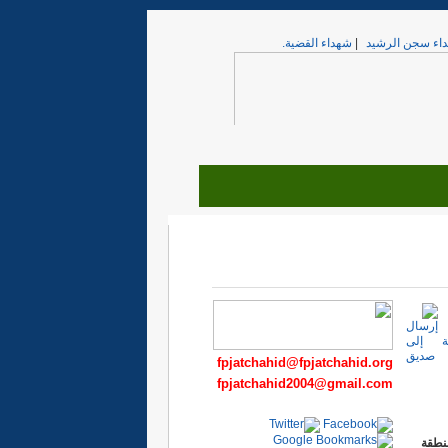
اء سجن الرشيد
|
شهداء القضية.
fpjatchahid@fpjatchahid.org
fpjatchahid2004@gmail.com
فهم بمنطقة