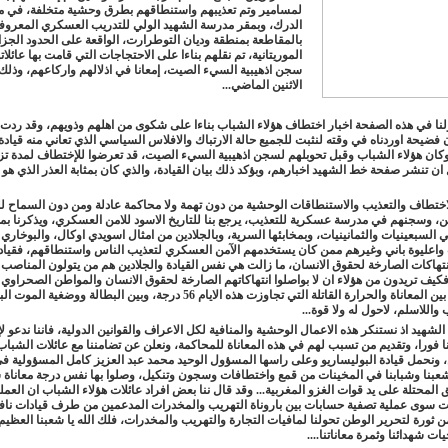
لمسامير وتم تعذيبهم واستنطاقهم بطرق وحشية متخلفة، في م
الدرك، وبمقر مدرسة الشهيد الولي للتدريب العسكري المعروف
بالمقاطعة بمنطقة وديان التوطرارت، الواقعة على الحدود الجزا
الموريتانية، تم نقلهم بناءا على الاحتجاجات التي قامت بها عائلات
سجن اذهيبية السيء الصيت، إمعانا في اذلالهم واركاعهم، وذلك 
الاثنين الماضي...
ولنا في هذه الصفحة اخبار اختطاف هؤلاء الشباب بناءا على شكوى من اهلهم وذويهم، وقد ردت ع
ان فضيحة اوردناه في وقته لنثبت للجميع حالة الارتباك والافلاس السياسي الذي تعاني منه قيادة
 ان تنشر صفحة خط الشهيد اخبارهم، وبؤكد ذلك بيان القيادة، والذي كان بمثابة العذر الذي هو 
لاختطاف والتعذيب والاستنطاقات الوحشية من دون تهمة ولا محاكمة عادلة ومن دون السماح 
ن، وسجنهم في مدرسة عسكرية للتعذيب، يرجع بنا للتاريخ الاسود للامن العسكري، ويذكرنا ب
 في السبعينيات والثمانينيات، وبمخابئها السرية، وبالجلادين من امثال اسويدي اوكال، والبوخاري 
 واعليوة باني وغيرهم ممن كان يستخدمهم الآمن العسكري لتعذيب الناس واستنطاقهم، فقيا
نتهاكات الصارخة لحقوق الانسان، ما زالت هي نفس القيادة والجلادين هم من يتولون المناصب
كيف تريدون من هؤلاء ان لا بواصلوا انتهاكاتهم الصارخة لحقوق الانسان والمواطن الصحراوي 
الذي يعيش بين المعاناة والحرارة القاتلة التي تجاوزت هذه الايام 56 درجة، وبين البطالة ووضغية 
واللاسلم، لاحول له ولا قوة...
الشهيد اذ نستنكر هذه الاعمال الوحشية والمنافية لكل الاعراف والقوانين الدولية، فاننا ندعو ل
 فورا، وتقديم من تسبب لهم في هذه المعاناة للمحاكمة، ونعلن عن تضامننا مع عائلات الشباب
ونحمل قيادة البوليساريو وعلى راسها المسؤول الوحيد محمد عبد العزيز كامل المسؤولية في
عبنا وشبابنا في المخينات من قمع واختطافات وسجون وتنكيل، وصلوا بها نفس درجة معاناة ش
المحتلة على يد قوات الغزو المغربية... وقد قال ننا بعض افراد عائلات هؤلاء الشباب ان العملي
ت سوى عملية تصفية حسابات بين باروناة التهريب والمخدرات المدعمين من طرف قيادات ناف
ن ثورة لتحرير الوطن تحولنا لمافيات التجارة والتهريب والمخدرات، فلك الله يا شعبنا العظيم،
 شهدائنا وثمرة معاناتنا....