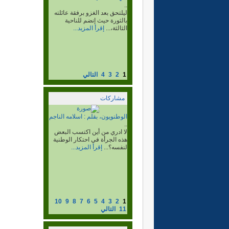
..
لهذا كان من اول المنطلقين مع
ابنائه الكبار للإلتحاق بصفوف...
إقرأ المزيد...
1
2
3
4
التالي
مشاركات
القافزون، بقلم:محمود خطري
حمدي.
..
10
9
8
7
6
5
4
3
2
1
11
التالي