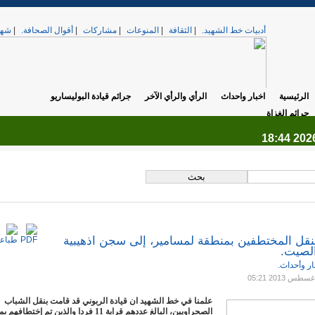
أدبيات خط الشهيد.
|
الثقافة
|
المنوعات
|
مشاركات
|
أقوال الصحافة.
|
شهد
الرئيسية
اخبار واحداث
الرأي والرأي الآخر
جرائم قيادة البوليساريو
جرائم الغزاة
.
تنقل المختطفين بمنطقة لمسامير، إلى سجن اذهيبية
لصيت.
ار وأحداث.
علمنا في خط الشهيد ان قيادة الربوني قد قامت بنقل الشباب
الصحراويين، البالغ عددهم قرابة 11 فردا والذين تم إختطا