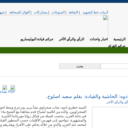
أدبيات خط الشهيد.
|
الثقافة
|
المنوعات
|
مشاركات
|
أقوال الصحافة.
|
شهد
الرئيسية
اخبار واحداث
الرأي والرأي الآخر
جرائم قيادة البوليساريو
جرائم الغزاة
.
تي. »
الخميس, 17 أبريل 2025 12:37
ه: الحاشية والقيادة. بقلم سعيد اصلوح.
أي والرأي الآخر.
السيد خطري ادوه، شاب صحراوي نشأ تربى وترعرع وسط اخوا
الصحراويين، والده من اتلاميذ لشياخ قدم مجاهدا مع الشيخ ماء ا
في بداية القرن، ينتسب لقبيلة من قبائل زوايا موريتانيا الكبيرة
والمشهورة، تنواجيو، إذن فهو من الأقليات حسب المنظور القبل
لمحمد عبد العزيز والذي من خلاله يحكم على الأفراد ويقدرهم و