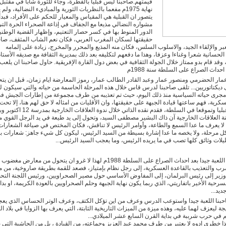
قيمتهم.صاحبنا ليس قبليا بالفطرة، وجاء للثورة شابا في مقتبل 
نهاية 1975م مفعما بالنظريات الثورية والمباديء النضالية، ولم
يتصور ان القبلية هي المقياس والمعيار للحكم على الأفراد، فبدأ
مشواره النضالي مذيعا مع الجفاف في إذاعة الصحراء الحرة الت
الدور المنوط بها في كسر حصار التعتيم، وإظهار القضية الوطني
حقيقتها لسكان المغرب العربي، فكان نعم الشاب المثقف، ص
ر والإلقاء الجيد، والاسلوب السلس، فكان منه المذيع والمحرر والمخرج، زيادة على إلمامه
لحسانية شعرا وغناءا وعزفا، وهذا ما دفعهم لتكليفه بعد ذلك بمديرية الثقافة مع صديقه الأستاذ
 وقد قام بدو ممتاز خلال الجولة الثقافية في بعض دول القارة الإفريقية. حاول صاحبنا ان يلعب
مارس 2022 21:23
احداث الصراع على السلطة سنة 1988م
25 فبراير 2022 23:37
ار الحضرمي ومنصور عمار وعبد القادر الطالب عمار، رموز المعارضة ايام زمان، قبل ان يتح
ديكتاتوريين... تلقى صاحبنا لدرس قاس خلال هذه المرحلة الحاسمة من حياته والتي سيكون لها
 مجرى حياته السياسية منذ ذلك اليوم، حيث تم تعذيبه من طرف مجموعة من إطارات الجيش ف
سكرية، فهم ساعتها قيادة الجبهة على حقيقتها، وان الأقليات من امثاله لا حق لهم هنا، إلا تحت
»
السبت, 10 يوليو 2021 18:49
أحد الكبار قبليا وتموقعا في السلطة، فقدم نقده الذاتي خلال ندوة
 العلاقات الخارجية آن ذاك البشير مصطفى السيد، وتحول إلى يد طيعة في يد الرجل القوي 
 لا يعرف ما عدا السمع والطاعة، وأوامر الرئيس لا تناقش، فكان المختص في صياغة الشعارات
كل مرحلة، ولا يخصه ما عدا إشارة بسيطة من السيد الرئيس، ليكون كل شيء جاهز: شعارات بي
لية. »
السبت, 28 نوفمبر 2020 00:11
يلات وثائق كلها تصب في ما يريده الرئيس، وما يعجب السيد الرئيس...
فهم الرجل اللعبة جيدا بعد احداث الصراع على السلطة 1988م لهذا لا غرو ان يتحول من معارض م
ب والتعذيب بالقاعدة العسكرية، إلى رجل نظام بإمتياز، فصعد للقمة بطريقة صاروخية، من م
 وزير إلى رئيس البرلمان، إلى المفاوض الأساسي حول مصير الصحراويين، ورئيس اللجنة التح
سرحية الأخير باتفاريتي، الذي ربما يكون نهاية الجبهة وحلم الصحراويين بالعودة الكريمة، او بداي
ديد...
حبنا اللعبة جيدا واستوعب الدرس وعرف من اين تؤكل الكتف، وعرف الوتر الحساس الذي يع
ن بمخيمات اللاجئين الصحراويين" »
الخميس, 18 يونيو 2020 00:11
جة ليعزف لهما عليه، وهذه ميزة من الميزات التاريخية الثابتة، التي يعرف بها الزوايا في بلاد ا
02
 في حرب شرببة في بداية القرن السابع عشر الميلادي...
 خطري ادوه لا يعتبر من طرف محمد عبد العزيز وجماعته، من القيادة ، بل من الحاشية التي 