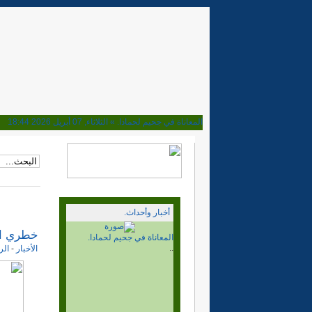
المعاناة في جحيم لحمادا. »
الثلاثاء, 07 أبريل 2026 18:44
ماذا بعد قرار مجلس الامن. »
الأحد, 02 نوفمبر 2025 15:15
هل تحولت المخيمات مرتعا للعصابات. »
الأربعاء, 08 أكتوبر 2025 23:16
إلى اين نحن ذاهبون؟ بعد نصف قرن من المسيرة »
السبت, 04 أكتوبر 2025 20:38
وأخيرا فهم الحمار، الجزائر والربوني يوافقون على الحكم الذا
الجزائر والمخيمات. بلغ السيل الزبى »
الخميس, 10 أبريل 2025 19:15
ابراهيم غالي وغباوة الوحدة الوطنية »
الأحد, 06 أكتوبر 2024 22:32
أخبار وأحداث.
ديميستورا في المخيمات والقضية تراوح مكانها. »
الجمعة, 04 أكتوبر 2024 00:28
مهزلة وكذب القيادة الفاسدة »
الاثنين, 13 مايو 2024 18:04
خطري ادو
ماذا بعد قرار مجلس الامن.
نصف قرن وسنة ونحن نراومح مكاننا. »
الأحد, 12 مايو 2024 15:24
..
الأخبار
-
الر
10ماي وعشرين.. الى اين نحن ذاهبون. »
الأربعاء, 10 مايو 2023 23:11
انتهى المؤتمر. والى اين نحن ذاهبون.؟ »
الخميس, 26 يناير 2023 18:01
المؤتمر المسرحية. بداية النهاية. »
الاثنين, 16 يناير 2023 17:02
هل ما زال في الدرب متسع للأهل. »
الجمعة, 30 ديسمبر 2022 19:20