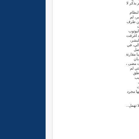
 يذكر لا
لنظام
ر، لم
 من طرف
ت
ليوتوب
د اغرقت
لبشر،
 2100 مؤتمر وهذا عدد خيالي، في
ثقفة ما عدا بمندوب واحد، واكثر من 10000 مناضل
 خياليا مقارنة
بان
 وقت مضى ،
تي لم
اطق
يب
ت
ها مجرد
 تهمل...