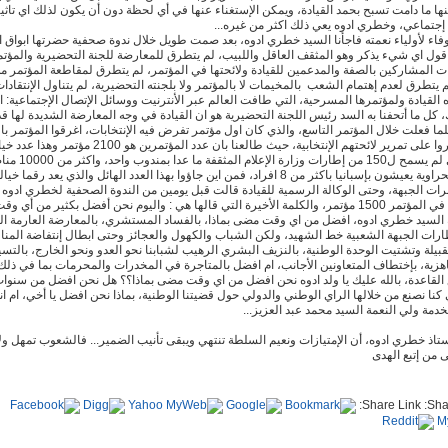
نها ما دامت تسبح بحمد القيادة، ويمكن الإستغناء عنها في أي لحظة دون أن يكون لذلك اي تاثير
إجتماعي، وخطري ادوه يعي ذلك اكثر من غيره...
فاء لأولياء نعمته فاجأنا السيد خطري ادوه، بعد صمت طويل خلال ندوة صحفية حضرتها ابواق ا
ول اي شيء يذكر وهو المثقف العاقل واللبيب، لم يتطرق للمعارضة للجنة التحضيرية والمؤتم
ت المشاركين بالصفة والمدعمين للقيادة ولائحتها في المؤتمر، لم يتطرق لمقاطعة المؤتمر
2019 16:35
م يتطرق لعدم إهتمام الشعب بالمخيمات لا بالمؤتمر ولا بلجنته التحضيرية، لم يتناول الإنتقادا
ه القيادة ولمؤتمرها المسرحية، التي طافت العالم عبر الأنترنيت ووسائل الإتصال الإجتماعية: ا
 كل ما أتحفنا به السد رئيس اللجنة التحضيرية هو ان القيادة في وجه المعارضة الشديدة لها ق
لما فعلت خلال المؤتمر التاسع، والذي كان اول مؤتمر تفرض فيه الإنتخابات، اغرقوا المؤتمر با
لكي يسيطروا على تمرير لائحتهم الإنتخابية، حيث طالعنا بان عدد المؤتمرين هو
الوقت الذي لم يسمح ل150 من إطارات وزارة الإعلام الم
ومناضلة صحراوية يعيشون بإسبانيا باكثر من 8 افراد، فمن اين جاؤوا بهذا العدد الهائل والذي يعد رقما
12:27
ات الجبهة، وحتى الوكالة الرسمية للقيادة قالت قبل يومين من الندوة الصحفية لخطري ادوه 
المشاركين في المؤتمر 1500 مؤتمر، والكلمة الأخيرة التي قالها هي : واليوم نحن أفضل بكثير من أي
 السيد خطري ادوه، افضل من اي وقت مضى بماذا، بالفساد المستشري، بالمعارضة العارمة ال
ارات الجبهة الشعبية خط الشهيد، ولكن الشباب والكهول والعجائز وحتى ابطال إنتفاضة المن
لقبيلة وتشتيت الوحدة الوطنية، بالنزيف البشري الرهيب لشبابنا نحو العدو ونحو الخارج، بالتس
اهزية، بإختطاف المتعاونين الأجانب، ام افضل بالمتاجرة في المخدرات والمحرمات بما في ذلك
 القاعدة، بالله عليك يا ولد ادوه نحن افضل من اي وقت مضى بماذا؟؟ هل نحن افضل من سنوا
كنا نصنع من خلالها الراي الوطني والدولي حول قضيتنا الوطنية، بماذا نحن افضل يا أخي، ام ان
12:
دمة ولي النعمة السيد محمد عبد العزيز...
ستاذ خطري ادوه، أن الإمتيازات ونعيم السلطة تنتهي ويبقى تأنيب الضمير... فالشعوب تمهل ولا
 من إتبع الهدى
Share Link: