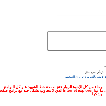
الأربعاء, 09 يناير 2019 21:38
يريس. »
الأحد, 14 أكتوبر 2018 13:53
ء, 09 أكتوبر 2018 20:13
 . »
الأربعاء, 12 سبتمبر 2018 18:38
ت
... كن أول من يعلق
 الرئاسة مقابل الصمت؟. »
الخميس, 12 يوليو 2018 20:33
ت لا تعبر بالضرورة عن رأي الصحيفة
 :الرجاء من كل الإخوة الزوار فتح صفحة خط الشهيد عبر كل البرامج
التصفحية، ما عدا Internet explorer الذي لا يتجاوب بشكل جيد مع برامج صقح
.. وشكرا