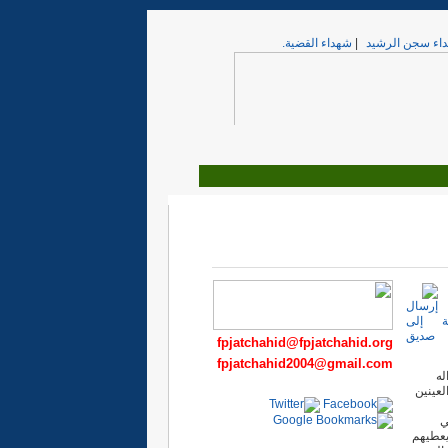
اء سجن الرشيد
|
شهداء القضية.
fpjatchahid@fpjatchahid.org
fpjatchahid2004@gmail.com
له
لعينين
ي
يعطيهم