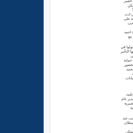
العمر
 يكن
ي ادت
ة على
احب
 احمد
 مع
ولوا في
 التأثير
ي
 حماية
 العلاقات الخارجية بمدرسة 12 اكتوبر وبحضور
محمد
انات
غضوب عليه،
دير عام
ضيرية
ة
جب عبد
لبيظان
يمكن