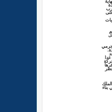
اية
دة
رب
على
يات
م
ل
مجرمي
ة.
د
عدا
حركة
رها
تظر
الملك
بناء