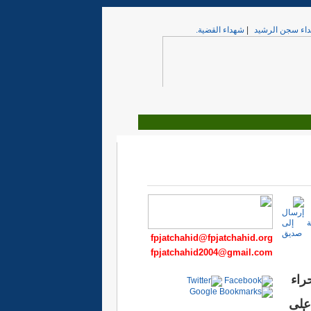
اء سجن الرشيد
|
شهداء القضية.
fpjatchahid@fpjatchahid.org
fpjatchahid2004@gmail.com
راء
 على