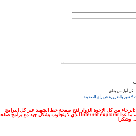
2019 16:35
12:27
ت
... كن أول من يعلق
12:
ت لا تعبر بالضرورة عن رأي الصحيفة
 :الرجاء من كل الإخوة الزوار فتح صفحة خط الشهيد عبر كل البرامج
التصفحية، ما عدا Internet explorer الذي لا يتجاوب بشكل جيد مع برامج صقح
.. وشكرا