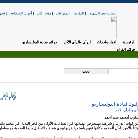
أدبيات خط الشهيد.
|
الثقافة
|
المنوعات
|
مشاركات
|
أقوال الصحافة.
|
شهد
الرئيسية
اخبار واحداث
الرأي والرأي الآخر
جرائم قيادة البوليساريو
جرائم الغزاة
.
تي. »
الخميس, 17 أبريل 2025 12:37
يود قيادة البوليساريو
أي والرأي الآخر.
أسلوت أمحمد سيد أحمد
ن قوات الدرك و شرطة تستعرض عضلاتها في الساعات الأولئ من فجر الثلاثاء في مخيم دائر
بثتاً بالأمن داخل المخيم وكأنها تقوم بأستعراض بوليودي هم فيه الأبطال بينما الضحية هو موا