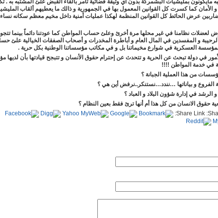
اشبه مايكونون بمليشيات البشمركة بدون أي وثيقة قضائية تأمر بالقاء القبض علئ المشتبه به . ت
و الأمان كما كسرت كل القوانين المعمول بها في الجمهورية و ذالك ما يعطيهم ألقاب المليشي
اربين عرض الحائط كل القوانين المنظمة لهكذا عمليات أمنية داخل مخيم معظم سكانه نساء 
 لعضلات نظامنا في غير محلها مرة أخرئ وعلئ حساب المواطن كما عودتنا دائماً بينما تتجو
رحيبة و المفسدين في المال العام و أباطرة المخدرات و أصحاب الصفقات الخيالية علئ حس
مؤسسة العسكرية في شوارع مخيماتنا بل و في مكاتب مؤسساتنا الوطنية بكل حرية .
لأمور في دولة تبحث عن الحرية و تتحدث عن إحترام حقوق الأنسان و تتبجح قيادتها بأن لديها 
مارس 2022 21:23
 في خدمة المواطن !!!!
25 فبراير 2022 23:37
ؤسسات من هذا العملية الجبانة ؟
ة الفروع و بياناتها …نندد…نستنكر..نرفض أين هي ؟
و الرشد في إدارة شؤون البلاد و العباد ؟
»
السبت, 10 يوليو 2021 18:49
ة حقوق الانسان من كل هذا أم أنها ترئ فقط بعين النظام ؟
Share Link:
لية. »
السبت, 28 نوفمبر 2020 00:11
ن بمخيمات اللاجئين الصحراويين" »
الخميس, 18 يونيو 2020 00:11
02