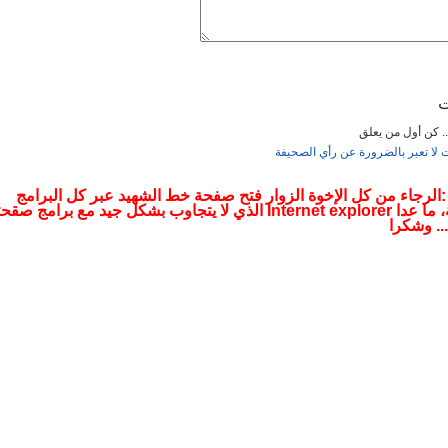
2019 16:35
ت
... كن أول من يعلق
ت لا تعبر بالضرورة عن رأي الصحيفة
12:27
 :الرجاء من كل الإخوة الزوار فتح صفحة خط الشهيد عبر كل البرامج
التصفحية، ما عدا Internet explorer الذي لا يتجاوب بشكل جيد مع برامج صقح
.. وشكرا
12: