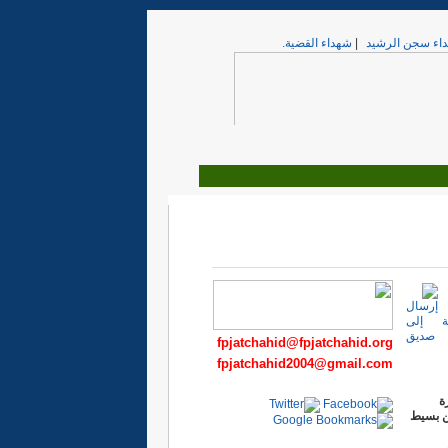
اء سجن الرشيد
|
شهداء القضية.
fpjatchahid@fpjatchahid.org
fpjatchahid2004@gmail.com
ة
طن بسيط