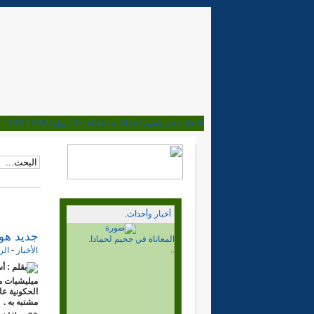
المعاناة في جحيم لحمادا. »
الثلاثاء, 07 أبريل 2026 18:44
ماذا بعد قرار مجلس الامن. »
الأحد, 02 نوفمبر 2025 15:15
هل تحولت المخيمات مرتعا للعصابات. »
الأربعاء, 08 أكتوبر 2025 23:16
إلى اين نحن ذاهبون؟ بعد نصف قرن من المسيرة »
السبت, 04 أكتوبر 2025 20:38
وأخيرا فهم الحمار، الجزائر والربوني يوافقون على الحكم الذا
الجزائر والمخيمات. بلغ السيل الزبى »
الخميس, 10 أبريل 2025 19:15
ابراهيم غالي وغباوة الوحدة الوطنية »
الأحد, 06 أكتوبر 2024 22:32
أخبار وأحداث.
ديميستورا في المخيمات والقضية تراوح مكانها. »
الجمعة, 04 أكتوبر 2024 00:28
مهزلة وكذب القيادة الفاسدة »
الاثنين, 13 مايو 2024 18:04
جديد هول
ماذا بعد قرار مجلس الامن.
نصف قرن وسنة ونحن نراومح مكاننا. »
الأحد, 12 مايو 2024 15:24
..
الأخبار
-
الر
10ماي وعشرين.. الى اين نحن ذاهبون. »
الأربعاء, 10 مايو 2023 23:11
بقلم : 
انتهى المؤتمر. والى اين نحن ذاهبون.؟ »
الخميس, 26 يناير 2023 18:01
ميليشيات م
المؤتمر المسرحية. بداية النهاية. »
الاثنين, 16 يناير 2023 17:02
الحكونية عا
مشتبه به .
هل ما زال في الدرب متسع للأهل. »
الجمعة, 30 ديسمبر 2022 19:20