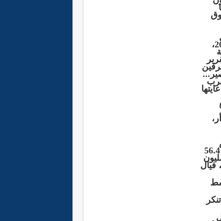
ون
ذا ما
وق
تراب الصحراء الغربية، ومصادقة البرلمان الأوروبي عليه 12 فبراير 2019،
ة
رير
رفين
ر...
غرب
ايتها
ر،
الأمن، عندما اكد ان ميزانية اعضاء المينورصو البالغين 235 فردا، بلغت 56.4
جئين الذين يتجاوزون 90000 لم تتجاوز ميزانيتهم 59 مليون
 فيال
سط
نكر
ل