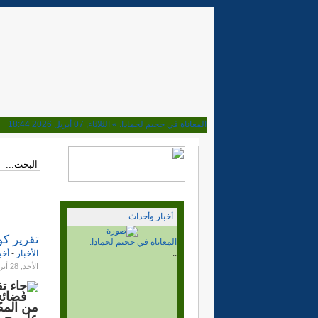
المعاناة في جحيم لحمادا. »
الثلاثاء, 07 أبريل 2026 18:44
ماذا بعد قرار مجلس الامن. »
الأحد, 02 نوفمبر 2025 15:15
هل تحولت المخيمات مرتعا للعصابات. »
الأربعاء, 08 أكتوبر 2025 23:16
إلى اين نحن ذاهبون؟ بعد نصف قرن من المسيرة »
السبت, 04 أكتوبر 2025 20:38
وأخيرا فهم الحمار، الجزائر والربوني يوافقون على الحكم الذا
الجزائر والمخيمات. بلغ السيل الزبى »
الخميس, 10 أبريل 2025 19:15
ابراهيم غالي وغباوة الوحدة الوطنية »
الأحد, 06 أكتوبر 2024 22:32
أخبار وأحداث.
ديميستورا في المخيمات والقضية تراوح مكانها. »
الجمعة, 04 أكتوبر 2024 00:28
مهزلة وكذب القيادة الفاسدة »
الاثنين, 13 مايو 2024 18:04
تقرير كو
ماذا بعد قرار مجلس الامن.
نصف قرن وسنة ونحن نراومح مكاننا. »
الأحد, 12 مايو 2024 15:24
..
الأخبار
-
أخب
10ماي وعشرين.. الى اين نحن ذاهبون. »
الأربعاء, 10 مايو 2023 23:11
الأحد, 28 أبريل 2019 15:51
انتهى المؤتمر. والى اين نحن ذاهبون.؟ »
الخميس, 26 يناير 2023 18:01
جاء ت
المؤتمر المسرحية. بداية النهاية. »
الاثنين, 16 يناير 2023 17:02
فضائح 
من المظ
هل ما زال في الدرب متسع للأهل. »
الجمعة, 30 ديسمبر 2022 19:20