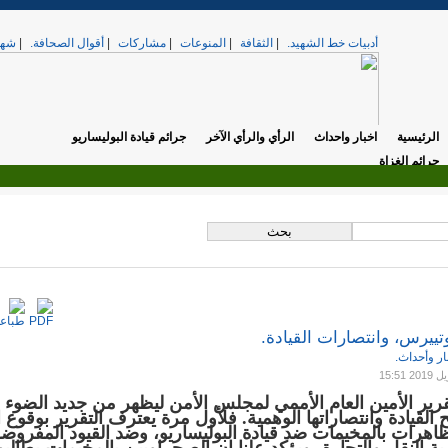
أدبيات خط الشهيد.
|
الثقافة
|
المنوعات
|
مشاركات
|
أقوال الصحافة.
|
شهد
الرئيسية
اخبار واحداث
الرأي والرأي الآخر
جرائم قيادة البوليساريو
جرائم الغزاة
.
تي. »
الخميس, 17 أبريل 2025 12:37
تييرس، وانتصارات القيادة.
ار وأحداث.
قرير الأمين العام الأممي لمجلس الأمن ليظهر من جديد الضوء
القيادة وانتصاراتها الوهمية. فلأول مرة يعترف التقرير بوقوع ا
اهرات بالمخيمات ضد قيادة البوليساريو، وضد القيود المفروض