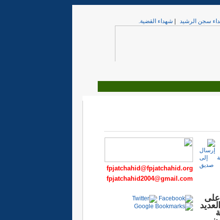
اء سجن الرشيد
|
شهداء القضية.
fpjatchahid@fpjatchahid.org
fpjatchahid2004@gmail.com
 على
لعديد
ة