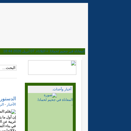
المعاناة في جحيم لحمادا. »
الثلاثاء, 07 أبريل 2026 18:44
ماذا بعد قرار مجلس الامن. »
الأحد, 02 نوفمبر 2025 15:15
هل تحولت المخيمات مرتعا للعصابات. »
الأربعاء, 08 أكتوبر 2025 23:16
إلى اين نحن ذاهبون؟ بعد نصف قرن من المسيرة »
السبت, 04 أكتوبر 2025 20:38
وأخيرا فهم الحمار، الجزائر والربوني يوافقون على الحكم الذا
الجزائر والمخيمات. بلغ السيل الزبى »
الخميس, 10 أبريل 2025 19:15
ابراهيم غالي وغباوة الوحدة الوطنية »
الأحد, 06 أكتوبر 2024 22:32
أخبار وأحداث.
ديميستورا في المخيمات والقضية تراوح مكانها. »
الجمعة, 04 أكتوبر 2024 00:28
مهزلة وكذب القيادة الفاسدة »
الاثنين, 13 مايو 2024 18:04
الدستور
ماذا بعد قرار مجلس الامن.
نصف قرن وسنة ونحن نراومح مكاننا. »
الأحد, 12 مايو 2024 15:24
..
الأخبار
-
الر
10ماي وعشرين.. الى اين نحن ذاهبون. »
الأربعاء, 10 مايو 2023 23:11
بقلم:ال
انتهى المؤتمر. والى اين نحن ذاهبون.؟ »
الخميس, 26 يناير 2023 18:01
إن أول ما ي
المؤتمر المسرحية. بداية النهاية. »
الاثنين, 16 يناير 2023 17:02
غريبة عن ال
في بناء الن
هل ما زال في الدرب متسع للأهل. »
الجمعة, 30 ديسمبر 2022 19:20
دلالاتها من