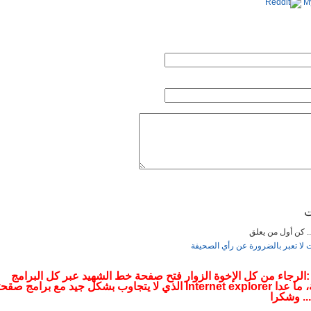
الأربعاء, 09 يناير 2019 21:38
يريس. »
الأحد, 14 أكتوبر 2018 13:53
ء, 09 أكتوبر 2018 20:13
 . »
الأربعاء, 12 سبتمبر 2018 18:38
ت
 الرئاسة مقابل الصمت؟. »
الخميس, 12 يوليو 2018 20:33
... كن أول من يعلق
ت لا تعبر بالضرورة عن رأي الصحيفة
 :الرجاء من كل الإخوة الزوار فتح صفحة خط الشهيد عبر كل البرامج
التصفحية، ما عدا Internet explorer الذي لا يتجاوب بشكل جيد مع برامج صقح
.. وشكرا