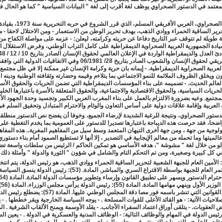
عتمد في الدستور الصحراوي يوظف لغة أقرب إلى لغة " البيانات السياسية " كما هو الحال ف
(ن الشعب الصحراوي، العربي الأفريقي المسلم، الذي 
رير الساقية الحمراء ووادي الذهب، بهدف تحرير الوطن من الاستعمار - ومن الاحتلال لاحقا - م
 طويلة لم تتوقف عبر التاريخ دفاعا عن حريته وكرامته، ليعلن: - عزمه على مواصلة الكفاح من
دة الجمهورية العربية الصحراوية الديمقراطية على كامل التراب الوطني، وفرض الاستقلال الت
الميثاق الأفريقي لحقوق الإنسان والشعوب الصادر بتاريخ 28/ 06/1981 وفي الاتفاقيات الدول
مارس 2022 21:23
لعربية الصحراوية الديمقراطية. - إيمانه بان حرية وكرامة الإنسان غير ممكنة إلا في ظل مجتم
25 فبراير 2022 23:37
ون ويخلق الظروف الملائمة للنمو الاجتماعي بما يتلاءم وقيمه وحضارته وثقافته الوطنية ودينه 
لعالم الحديث. - تصميمه على بناء المؤسسات الديمقراطية التي تضمن الحريات والحقوق الأس
لحريات السياسية، والحقوق الاقتصادية والاجتماعية، والحقوق المتعلقة بالأسرة باعتبارها الخلية
مجتمع. وعيه بضرورة الالتزام بالعمل على بناء المغرب العربي الكبير وتجسيد وحدة الجهود الأ
»
السبت, 10 يوليو 2021 18:49
 العربية وإقامة علاقات دولية على أساس التعاون والوئام والاحترام المتبادل وتحقيق السلم في
لدستور الصحراوي، ونتيجة للرغبة الشديدة لإرضاء الجميع، وخوفا أن يفضح نص الدستور منطلقا
واضحا، فقد حرصت هذه الديباجة باعتبارها تصديرا للدستور على العمومية بما يخدم التغطية على 
ديولوجية من جهة ، ومن جهة أخرى التيهان المتعمد وسط سيل من المفاهيم المغرية.. هذه المفاه
لية. »
السبت, 28 نوفمبر 2020 00:11
الميتها وما تحمله من معالم الإيجابية في التصدير ، إلا أنها لا تستطيع الصمود أمام بناء دستو
و من خلال لغة " مشوشة "، هدفه الأساسي هو تمكين الحاكم / الرئيس من سلطات واسعة ت
ي كل كبيرة وصغيرة، ومن تم التحكم التام والشامل في شؤون " الثورة والدولة " وأمثلة ذلك 
لمادة (52): الأمين العام للجبهة الشعبية لتحرير الساقية الحمراء ووادي الذهب، هو رئيس الدولة، يتم انت
طريق المؤتمر العام للجبهة بواسطة الاقتراع السري والمباشر. المادة. (53): رئيس الدولة 
الدولة
الدولة يوقع القوانين التي تنشر باسمه فور مصا دقة المجلس الوطني عليها. المادة (57): يضط
صلاحيات الآتية: - هو القائد الأعلى للقوات المسلحة . - يوجه السياسة الخارجية ويقر خططها . - 
ن بمخيمات اللاجئين الصحراويين" »
الخميس, 18 يونيو 2020 00:11
 العقوبات. - يتلقى أوراق اعتماد السفراء الأجانب. - يقلد الأوسمة ويمنح الألقاب الشرفية . ال
02
ين رئيس الدولة في المهام والوظائف التالية: - الوظائف المدنية والعسكرية في الدولة . - يعين ال