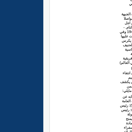
ي
قرر الشروع في حربه التحريرية سنة 1973، بقيادة الجبهة
واصلا
 اجل
ام. -
تمسكه بمبادئ العدل والديمقراطية الواردة في الإعلان العالمي لحقوق الإنسان الصادر بتاريخ 10 / 12 / 1948 وفي
ية التي وافقت عليها
ع يكرس
الحنيف
اسية
فريقية
 العالم)
انتفاء
يم
ري يكشف
ضمن
مايلي
:
خابه عن
ينسق السياسة العامة
ويدافع عن احترام الدستور ويسهر على تطبيق القانون وإرساء وتطوير مؤسسات الدولة المادة. المادة (54): رئيس
 يعين الوزير الأول وينهي مهامها المادة. المادة (55): رئيس الدولة يرأس مجلس الوزراء. المادة (56): رئيس
لع رئيس الدولة
يمنح
مادة
سفراء