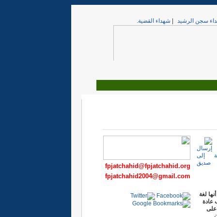
اء سجن الرشيد
|
شهداء القضية.
fpjatchahid@fpjatchahid.org
fpjatchahid2004@gmail.com
نها لغة
 عادة
 على
ن