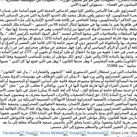
ثات بالخارج - التعيينات التي تتم في مجلس الوزراء . - التعيينات في المؤسسة العسكرية . – ال
لسامون في القضاء . - مسؤولي أجهزة الأمن
.
الصحراوي على هذا الأساس يناقض كليا جوهر الدساتير الحديثة التي تقوم أساسا على ضمان ا
عب/ المحكومين، لإنه دستور يلغي بشكل متعمد تلك الحدود الإجبارية التي تحرص الدساتير الحد
 بين الحاكم / والمحكومين، ويلجأ للتغاضي عن إقامة هذه الحدود الإجبارية إلى ملء الدستور بعدي
2019 16:35
التي توحي في ظاهرها بغير ما يقصد بها في حقيقتها (مثال المادة 08 من الدستور – السيادة ملك 
مصدر كل سلطة. والمادة 13 تستمد الدولة شرعيتها من إرادة الشعب وهي في خدمته وحده)، إنها مواد "
ا السلطات والصلاحيات التي منحها الحاكم لنفسه " أنظر المواد الخاصة بالرئيس أعلاه "، وال
الواضح عن وجود مواد فارغة المضمون في الدستور الصحراوي المادة (25): ( يتمتع كل موا
معترف بها والمكفولة في الدستور دون أي تمييز خاصة إذا كان قائما على العنصر أو العرق أو ا
للغة أو الدين أو الرأي السياسي أو أي رأي). فهل سمعتم عن مواطن صحراوي عبر عن ( رأي س
12:27
الواردة أعلاه، ولنقارنها بالمادة (34) والتي تقول: (يحق لكل مواطن ان يتقدم للمناصب العمومية وفقا 
 القانون) ماهي هذه المقاييس ؟ وهل حددها القانون ؟ وهل هي التي خضع لها كل الذين " نصبوا
ية " منذ 1988؟
.
خلاصات التي تبرز استغلال النص الدستوري للغة " التشهير والشعارات "، بدل لغة "القانون" 
مادة 19 من الدستور الصحراوي والتي ورد فيها : لا يمكن ان تكون الوظائف في مؤسسات الدولة مصدرا 
خدمة المصالح الخاصة أو مصالح مجموعة ضيقة قائمة على أساس الجهوية أو المحسوبية أو القبل
ن لا تحتمل الجزاء أي أنها فارغة قانونا لأنها لن لا تدين، وبالتالي لا تعاقب كل من " جعل " ال
 او خدمة مصالح خاصة او مصالح الخ.... لماذا لأنه لغة كلمة (لا يمكن) تحمل في ذاتها معنى الاس
12:
عدم الإمكانية. كما ندرج المادة (31): حق إنشاء الجمعيات والأحزاب السياسية معترف به ومضمون فيما بع
والحال أن الجمعيات (الجمعية الصحراوية لضحايا الانتهاكات الجسيمة المرتكبة من طرف الدول
تجمع المدافعين الصحراويين عن حقوق الانسان، وجمعية الحقوقيين الصحراويين، وجمعية عائلا
المعتقلين الصحراويين وووو) كلها جمعيات غير معترف بها، وهذا يِؤكد لغة الارتباك الطاغية أي
النص الدستوري الصحراوي الذي يمنح باليمنى ما ينزع باليسرى فمثلا في المادة (30): ح
ارس طبقا للقانون، ولكل مواطن الحق في الحصول على المعلومات. وعليه فالمواطن الصحر
عبر بحرية كتابيا وشفويا، ولكن عندما يتعلق الأمر بتأسيس جمعية فالمسألة معلقة إلى ما بعد
 بمعنى أن التعبير الجماعي والمنظم ممنوع إلى أجل مسمى
.
Share Link: