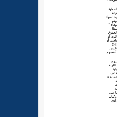
ولاة. -
لحماية
يثة
د المواد
للشعب وهو
 جوفاء "
مثال
طن صحراوي بالحقوق
للون أو
ياسي أو
أي رأي ) ولم تصدر في حقه ( عقوبة من نوع ما: اعتقال أو طرد أو إبعاد أو تخوين أو... ؟؟؟). ثم لنقرأ المادة (58)
للمقاييس
 أنفسهم
ندرج
للثراء
ية.
وظائف
تحالة =
د
ة
ت
ضا على
رية التعبير شفويا وكتابيا
اوي