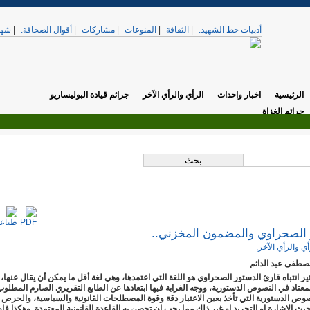
أدبيات خط الشهيد.
|
الثقافة
|
المنوعات
|
مشاركات
|
أقوال الصحافة.
|
شهد
الرئيسية
اخبار واحداث
الرأي والرأي الآخر
جرائم قيادة البوليساريو
جرائم الغزاة
.
تي. »
الخميس, 17 أبريل 2025 12:37
 الصحراوي والمضمون المخزني..
أي والرأي الآخر.
مصطفى عبد الدائم
ثير انتباه قارئ الدستور الصحراوي هو اللغة التي اعتمدها، وهي لغة أقل ما يمكن أن يقال عنها، أ
معتاد في النصوص الدستورية، ووجه الغرابة فيها ابتعادها عن الطابع التقريري الصارم المطلوب
صوص الدستورية التي تأخذ بعين الاعتبار دقة وقوة المصطلحات القانونية والسياسية، والحرص
 حيث الاشارة او التجريد او غير ذلك مما يجب ان تحصن به القاعدة القانونية المعتمدة. وهكذا فإ