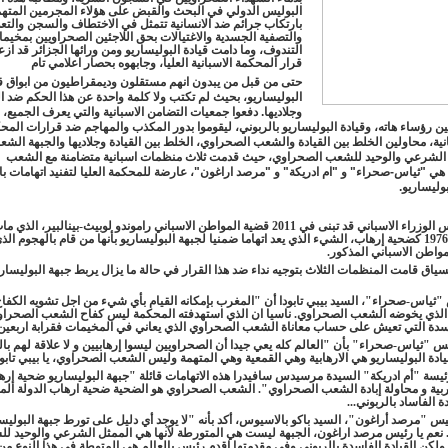
البوليس الدولي في البحث والقبض على هؤلاء المجرمين المته
بارتكاب جرائم ضد الانسانية تتمثل في الاختطاف والسجن والتع
والتصفية الجسدية والاغتيالات بحق اللاجئين الصحراويين بمخيم
التندوف، وما دامت قيادة البوليساريو ومن ورائها الجزائر قد از
قرار المحكمة الاسبانية العليا، وجابهوه بحصار اعلامي تام
حتى من قبل من يبدون انهم مستقلون وديمقراطيون من ابواق ق
البوليساريو، بحيث لم تكتب ولا كلمة واحدة عن هذا الحكم ضد ال
وجلاديها. دفعوا جمعيات التضامن الاسبانية والتي يعرف الجميع، 
مارس 2022 21:23
ن رؤساء هاته، وقيادة البوليساريو بالربوني، ليقوموا بدور المكذب والمهاجم ضد قرارات المح
بانية، محاولين الخلط بين القيادة والشعب الصحراوي، الخلط بين القيادة وجلاديها والجبهة الشعب
25 فبراير 2022 23:37
الشرعي والوحيد للشعب الصحراوي، حيث قدمت ثلاث منظمات اسبانية متضامنة مع الشعب
ي "ثياس-صحراء" و "ام ادريكة" و "مرصد اراغون"، عارضة للمحكمة العليا لتفنيد اتهامات با
وليساريو.
»
السبت, 10 يوليو 2021 18:49
و كان مجلس الوزراء الاسباني قد تبنى في 2011 قضية المواطن الاسباني راموندو لوبيث-بينالبير، ال
العيون في 1976 كضحية إرهاب، الشيء الذي يعد اتهاما ضمنيا لجبهة البوليساريو بأنها من قام بالهجوم ا
واطن الاسباني المذكور.
لية. »
السبت, 28 نوفمبر 2020 00:11
سياق قامت المنظمات الثلاث بتوجيه نداء ضد هذا القرار في حالة ما يزال يربط جبهة البوليساري
ثياس-صحراء"، السيد بيبي تابودا أن "المغرب بإمكانه القيام بأي شيء من اجل تشويه الكفا
لذي يخوضه الشعب الصحراوي. ناسيا ان الذي استهدفته المحكمة ليس كفاح الشعب الصحرا
اسدة التي تعيش على حساب معاناة الشعب الصحراوي الذي يعاني في المخيمات فقرابة اربعين 
 "ثياس-صحراء" بأن "العالم كله يعي جيدا أن الصحراويين ليسوا إرهابيين و لا علاقة لهم بال
ادة البوليساريو هي الارهابية وهي القمعية وهي المتهمة وليس الشعب الصحراوي، يا بيبي تابواد
ئيسة "أم ادريكة" السيدة مرسيدس سافيدرا هذه الاتهامات قائلة "جبهة البوليساريو ضحية إر
ربية و محاولة إبادة الشعب الصحراوي". الشعب الصحراوي هو الضحية ضحية ارهاب الدولة المغ
 الفاساد بالربوني...
ن بمخيمات اللاجئين الصحراويين" »
الخميس, 18 يونيو 2020 00:11
س "مرصد أراغون"، السيد باكو بالاسيوس، أكد بأنه "لا يوجد أي دليل على تورط جبهة البوليس
02
. نعم يا رئيس مرصد اراغون، الجبهة ليست هي المتورطة لآنها هي الممثل الشرعي والوحيد ل
لكن القيادة الفاسدة بالربوني وفي مقدمتها اقدم رئيس بالعالم هي المتوطة في هذا النوع من