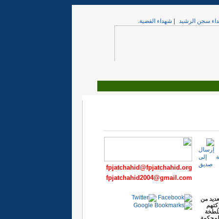
اء سجن الرشيد
|
شهداء القضية.
fpjatchahid@fpjatchahid.org
fpjatchahid2004@gmail.com
عديد من
كتهم
ملطخة
لمحكمة