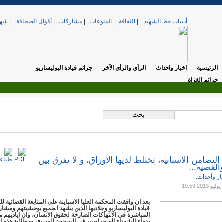
أدبيات خط الشهيد.
|
الثقافة
|
المنوعات
|
مشاركات
|
أقوال الصحافة.
|
شهد
الرئيسية
اخبار واحداث
الرأي والرأي الآخر
جرائم قيادة البوليساريو
جرائم الغزاة
.
تي. »
الخميس, 17 أبريل 2025 12:37
لتضامن الاسبانية، تختلط لديها الاوراق، و لا تفرق بين
القضية...
ار وأحداث.
بعد ان وافقت المحكمة العليا الاسباينة على المتابعة القضائية لل
قيادة البوليساريو وجلاديها الذين يشهد الجميع بوحشيتهم ومشار
المباشرة في الانتهاكات الصارخة لحقوق الانسان، وان اياديهم 
بدماء الشهداء الصحراويين في السجون السرية، ومطالبة هذه ا