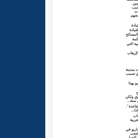
مين
ذيب
ات
عجهم
يادة
قيادة
المصالح
كمة
ية التي
لإرهاب
ذي مات بمدينة
لذي تسبب
و بهذا
ح
وي ولكن
سنة...
قاعدة".
ا...
هاب
ربية
اريو في
لشعب
 العمل