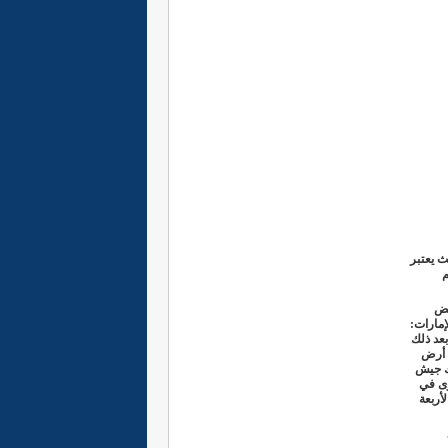
 يعتبر
م
عض
إمارات:
بعد ذلك
ي أرض
كبولاني، إلى سنة 1934م.. وبعد ذلك جيش
رى في
أربعة