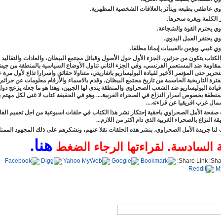
وي عاطفي بطبعه ويتأثر بالعلاقات الشخصية المظهرية.
 الكلمة ويغره سحرها
.
الأربعاء, 09 يناير 2019 21:38
وي يحترم القوة والشجاعة
.
وي يحتقر العمل اليدوي
.
وي غيبي ويؤمن بالغيبيات إيمانا مطلقا
.
لكتاب يتكون من جزئين، الجزء الأول حول الأصول وقبائل مجتمع البيظان، والعادات والتقاليد
مقاومة ضد المستعمر الفرنسي، وفي الجزء الثاني تناول الأوضاع السياسية بالمنطقة من جي
تحرير حتى المؤتمر الأخير لقيادة البوليساريو باتفاريتي، متناولا حقائق واسرارا تذاع لأول مرة 
فترة التاريخية الحاسمة من تاريخ مجتمع البيظان، وقدم بالاسماء والأرقام معلومات عن جرائم 
يريس. »
الأحد, 14 أكتوبر 2018 13:53
يادة البوليساريو ضد الشعب الصحراوي والمنطقة يندى لها الجبين، وهذا هو ما جعله يزعج دول
ء, 09 أكتوبر 2018 20:13
منطقة بخصوص اسرار النزاع في الصحراء الغربية.... وهو في الحقيقة كتاب لا غنى لكل مهتم 
ال غرب افريقيا عن قراءته....
فحة الأمل الصحراوي باحقية إحتكار نشر هذا الكتاب في حلقات اسبوعية من اجل تعميم الفائ
 . »
الأربعاء, 12 سبتمبر 2018 18:38
ة النزاع بالصحراء الغربية الذي دام اكثر من اللازم
...
نا جريدة الأمل الصحراوي، بنشر هذه الحلقات نقلا عنهم، ونشكرهم على ذلك المجهود الممتا
هنا.
 السادسة. لقراءتها الرجاء الضغط
 الرئاسة مقابل الصمت؟. »
الخميس, 12 يوليو 2018 20:33
Share Link: