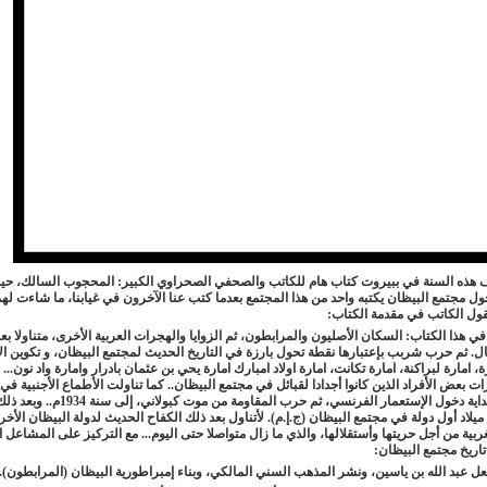
مارس 2022 21:23
25 فبراير 2022 23:37
»
السبت, 10 يوليو 2021 18:49
هذه السنة في ببيروت كتاب هام للكاتب والصحفي الصحراوي الكبير: المحجوب السالك، حيث
لية. »
السبت, 28 نوفمبر 2020 00:11
ل مجتمع البيظان يكتبه واحد من هذا المجتمع بعدما كتب عنا الآخرون في غيابنا، ما شاءت له
ويقول الكاتب في مقدمة الكتاب:
في هذا الكتاب: السكان الأصليون والمرابطون، ثم الزوايا والهجرات العربية الأخرى، متناولا ب
ال. ثم حرب شربب بإعتبارها نقطة تحول بارزة في التاريخ الحديث لمجتمع البيظان، و تكوين ال
ة، امارة لبراكنة، امارة تكانت، امارة اولاد امبارك امارة يحي بن عثمان بادرار وامارة واد نون... 
ت بعض الأفراد الذين كانوا أجدادا لقبائل في مجتمع البيظان.. كما تناولت الأطماع الأجنبية ف
البيظان، وبداية دخول الإستعمار الفرنسي، ثم حرب المقاومة من موت 
 ميلاد أول دولة في مجتمع البيظان (ج.إ.م). لأتناول بعد ذلك الكفاح الحديث لدولة البيظان الأخ
ربية من أجل حريتها وأستقلالها، والذي ما زال متواصلا حتى اليوم... مع التركيز على المشاعل ال
ن بمخيمات اللاجئين الصحراويين" »
الخميس, 18 يونيو 2020 00:11
تاريخ مجتمع البيظان:
02
 عبد الله بن ياسين، ونشر المذهب السني المالكي، وبناء إمبراطورية البيظان (المرابطون).