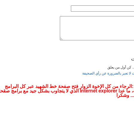
الثلاثاء, 17 أكتوبر 2017 19:27
ت
... كن أول من يعلق
ربعاء, 02 أغسطس 2017 22:27
ت لا تعبر بالضرورة عن رأي الصحيفة
 :الرجاء من كل الإخوة الزوار فتح صفحة خط الشهيد عبر كل البرامج
التصفحية، ما عدا Internet explorer الذي لا يتجاوب بشكل جيد مع برامج صقح
.. وشكرا
01:0