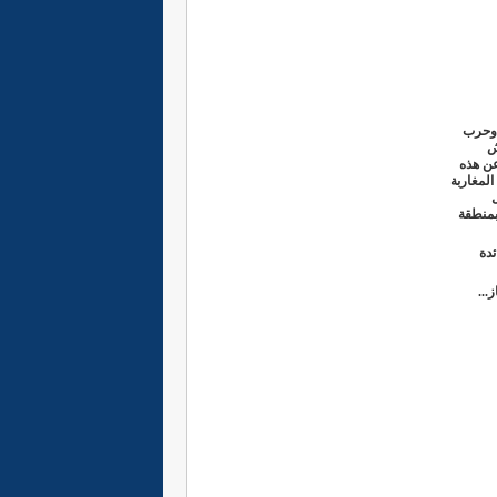
 وحرب
ش
عن هذه
المغاربة
بمنطقة
دة
ز
...