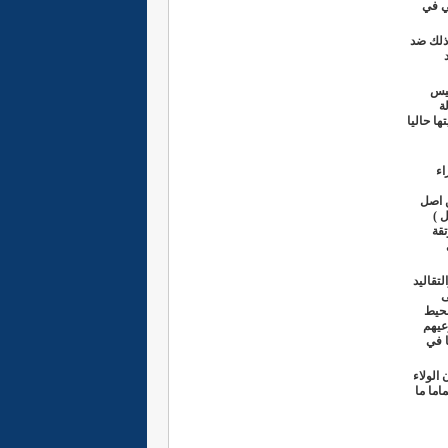
سي في
 ذلك ضد
سيس
ة
ا حاليا
اء
ن اصل
 )
قة
تقاليد
ى
محيط
عيهم
ا في
الولاء
اما ما