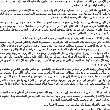
 الإمام ناصر الدين، ومحاولة بناء دولة أجداده المرابطين، والأصابع الخفية للإستعمار الفرن
شال المحاولة، وإطفاء المشعل...
 الشيخ ماء العينين، وبناء السمارة وإعلان الجهاد، في البداية ضد الإستعمار الفرنسي، وبعد
اطين الأسرة المالكة في المغرب، الذين تحالفوا مع المستعمر الفرنسي وسمحوا بدخوله لبلاد
مسلمين، وتدخل القوات الفرنسية لإطفاء المشعل...
2019 16:35
 الولي مصطفى السيد، بإعلان الجبهة الشعبية لتحرير الساقية الحمراء ووادي الذهب، وتا
دولة الثانية في مجتمع البيظان (الج. الع. الص. الد.)، والذي مازال مشتعلا حتى اليوم رغم محاول
نسا إطفاء المشعل عن طريق تدخل سلاحها الجوي بطائرات جاكوار الحديثة، وتدخل دبلوماسيته
دفاع عن أطروحات النظام المغربي....
واصل الكاتب موضحا التعريف لمجتمع البيظان حيث كتب في مقدمة كتابه:
يظان، الذي نحن بصدد هذه المقدمة عنه، هو تعريف للمجموعة البشرية التي تسكن غرب الصحر
12:27
 أمة عريقة الحضارة، متميزة بمعالم خاصة: من لغة ولسان وهندام ونظام حياة وثقافة وأخلاق
وعادات وتقاليد، مع اختلاف أصولهم العرقية: منهم ما يسمى بالحراطين أو الموالي والعبيد م
 المجموعات البربرية الصنهاجية من بقايا المرابطين. ومنهم قبائل العرب المعروفة (بني معقل
فاء المنتسبون إلى فاطمة الزهراء بنت رسول الله صلى الله عليه وسلم. فانصهر الكل في بوت
ربية الإسلامية مكونا أمة البيظان التي تميزهم عن الأمم البربرية والزنجية الإسلامية الأخرى في
شرق والجنوب...
لأمة بحكم روابط الدين واللغة والنظام الاجتماعي والشعور الوجداني والذوق الفني والعادات وال
والمأكل والمشرب. ومدلول البيظان على هذا الأساس، ليس على أساس اللون، بل يطلق عل
12:
للهجة الحسانية من واد نون شمالا إلى نهر السنغال جنوبا ومن تنزروفت وتمبكتو شرقا إلى ال
ا، بغض النظر عن لونهم وأصولهم العرقية. وهذه هي ارض البيظان تاريخيا لأنها هي منطقة ر
اء مواشيهم بحثا عن الماء والكلأ، وفي كل جزء منها هناك شهيد منهم ودماء سالت دفاعا عنه
تعمار
...
ا اضاف الكاتب في خاتمة مقدمته:
إن الحياة البدوية القاسية رسخت في أذهان مجتمع البيظان 
قبيلة والاعتزاز بالحسب والنسب تماما ومن دون مبالغة، مثل العرب في الجاهلية. ويدل عليهم تم
ة ابن خلدون حول تحديد ملامح الشخصية البدوية:
وي يعتز بالقبيلة مهما تكن مكانتها في السلم الإجتماعي
.
وي استقلالي بطبعه ويحب الحرية
.