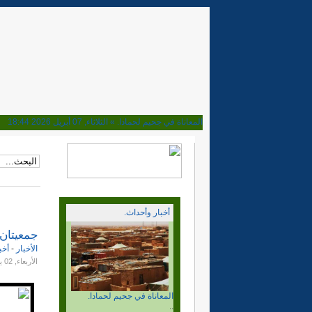
المعاناة في جحيم لحمادا. »
الثلاثاء, 07 أبريل 2026 18:44
ماذا بعد قرار مجلس الامن. »
الأحد, 02 نوفمبر 2025 15:15
هل تحولت المخيمات مرتعا للعصابات. »
الأربعاء, 08 أكتوبر 2025 23:16
إلى اين نحن ذاهبون؟ بعد نصف قرن من المسيرة »
السبت, 04 أكتوبر 2025 20:38
وأخيرا فهم الحمار، الجزائر والربوني يوافقون على الحكم الذا
الجزائر والمخيمات. بلغ السيل الزبى »
الخميس, 10 أبريل 2025 19:15
ابراهيم غالي وغباوة الوحدة الوطنية »
الأحد, 06 أكتوبر 2024 22:32
أخبار وأحداث.
ديميستورا في المخيمات والقضية تراوح مكانها. »
الجمعة, 04 أكتوبر 2024 00:28
مهزلة وكذب القيادة الفاسدة »
الاثنين, 13 مايو 2024 18:04
جمعيتان 
ماذا بعد قرار مجلس الامن.
نصف قرن وسنة ونحن نراومح مكاننا. »
الأحد, 12 مايو 2024 15:24
..
الأخبار
-
أخب
10ماي وعشرين.. الى اين نحن ذاهبون. »
الأربعاء, 10 مايو 2023 23:11
الأربعاء, 02 يوليو 2014 14:30
انتهى المؤتمر. والى اين نحن ذاهبون.؟ »
الخميس, 26 يناير 2023 18:01
المؤتمر المسرحية. بداية النهاية. »
الاثنين, 16 يناير 2023 17:02
هل ما زال في الدرب متسع للأهل. »
الجمعة, 30 ديسمبر 2022 19:20