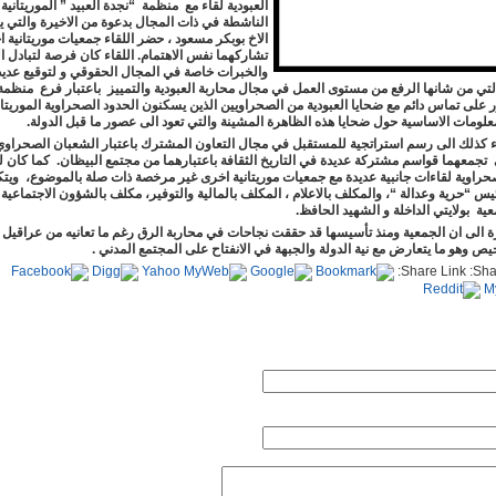
العبودية لقاء مع منظمة “نجدة العبيد ” الموريتانية
الناشطة في ذات المجال بدعوة من الاخيرة والتي ي
الاخ بوبكر مسعود ، حضر اللقاء جمعيات موريتانية 
تشاركهما نفس الاهتمام. اللقاء كان فرصة لتبادل ا
والخبرات خاصة في المجال الحقوقي و لتوقيع عديد
التي من شانها الرفع من مستوى العمل في مجال محاربة العبودية والتمييز باعتبار فرع منظمة
على تماس دائم مع ضحايا العبودية من الصحراويين الذين يسكنون الحدود الصحراوية الموريتان
معلومات الاساسية حول ضحايا هذه الظاهرة المشينة والتي تعود الى عصور ما قبل الدولة.
مارس 2022 21:23
ء كذلك الى رسم استراتجية للمستقبل في مجال التعاون المشترك باعتبار الشعبان الصحراوي
 تجمعهما قواسم مشتركة عديدة في التاريخ الثقافة باعتبارهما من مجتمع البيظان. كما كان ل
25 فبراير 2022 23:37
حراوية لقاءات جانبية عديدة مع جمعيات موريتانية اخرى غير مرخصة ذات صلة بالموضوع، ويت
يس “حرية وعدالة “، والمكلف بالاعلام ، المكلف بالمالية والتوفير، مكلف بالشؤون الاجتماعية
ية بولايتي الداخلة و الشهيد الحافظ.
»
السبت, 10 يوليو 2021 18:49
ة الى ان الجمعية ومنذ تأسيسها قد حققت نجاحات في محاربة الرق رغم ما تعانيه من عراقيل
يص وهو ما يتعارض مع نية الدولة والجبهة في الانفتاح على المجتمع المدني .
Share Link:
لية. »
السبت, 28 نوفمبر 2020 00:11
ن بمخيمات اللاجئين الصحراويين" »
الخميس, 18 يونيو 2020 00:11
02