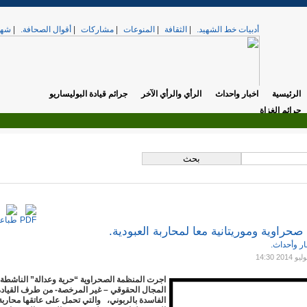
أدبيات خط الشهيد.
|
الثقافة
|
المنوعات
|
مشاركات
|
أقوال الصحافة.
|
شهد
الرئيسية
اخبار واحداث
الرأي والرأي الآخر
جرائم قيادة البوليساريو
جرائم الغزاة
.
تي. »
الخميس, 17 أبريل 2025 12:37
صحراوية وموريتانية معا لمحاربة العبودية.
ار وأحداث.
اجرت المنظمة الصحراوية “حرية وعدالة” الناشطة
المجال الحقوقي – غير المرخصة- من طرف القيادة
الفاسدة بالربوني، والتي تحمل على عاتقها محاربة