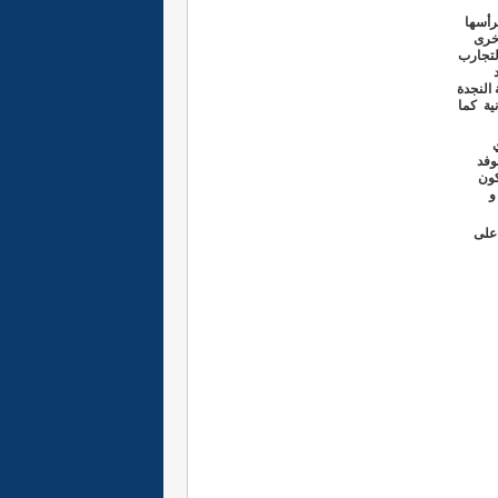
رأسها
اخرى
لتجارب
 النجدة
ية كما
وفد
كون
 و
 على