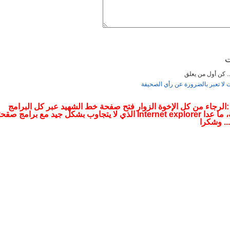
2019 16:35
ت
... كن أول من يعلق
ت لا تعبر بالضرورة عن رأي الصحيفة
12:27
 :الرجاء من كل الإخوة الزوار فتح صفحة خط الشهيد عبر كل البرامج
التصفحية، ما عدا Internet explorer الذي لا يتجاوب بشكل جيد مع برامج صقح
.. وشكرا
12: