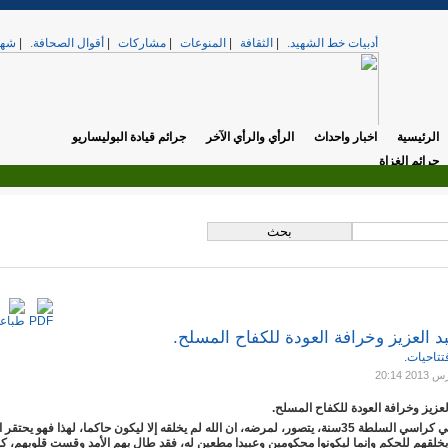
أدبيات خط الشهيد.
|
الثقافة
|
المنوعات
|
مشاركات
|
أقوال الصحافة.
|
شهد
الرئيسية
اخبار واحداث
الرأي والرأي الآخر
جرائم قيادة البوليساريو
جرائم الغزاة
.
تي. »
الخميس, 17 أبريل 2025 12:37
 العزيز وخرافة العودة للكفاح المسلح.
فتتاحيات.
عزيز وخرافة العودة للكفاح المسلح.
من تجاوز في كراسي السلطة 35سنة، يتصور، لمرضه، ان الله لم يخلقه إلا ليكون حاكما، لهذا فهو يحتق
 يخلقهم للحكم وإنما ليكونوا محكومين وعبيدا مطعين له، فقد طال بهم الأمد وقست قلوبهم، كم