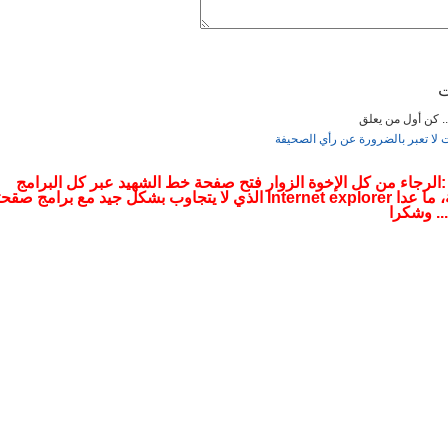
2019 16:35
ت
... كن أول من يعلق
ت لا تعبر بالضرورة عن رأي الصحيفة
12:27
 :الرجاء من كل الإخوة الزوار فتح صفحة خط الشهيد عبر كل البرامج
التصفحية، ما عدا Internet explorer الذي لا يتجاوب بشكل جيد مع برامج صقح
.. وشكرا
12: