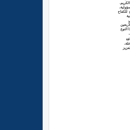
الكريم.
ؤولية،
الرجوع للكفاح
ية
ي
أربعين
 النوع
فة
لة،
عزيز