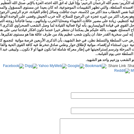
 الكريم: بسم الله الرحمان الرحيم: وإذا قيل له اتق الله اخذته العزة بالإثم. صدق الله العظيم 
افسدته السلطة، والتي تظهر التقييمات الموضوعية، انه كان بعيدا عن مستوى المسؤول والمس
لهذا يكرر علينا نفس الخطاب منذ اكثر من 22سنة، حيث تناقلت وسائل إعلام القيادة، عزم الرئيس 
هو يعرف اكثر من غيره عجزه عن الرجوع للسلاح، لأنه خرب الجيش وقضى على الوخدة الوطن
بلية كتنظيم، زيادة على مصير عائلات الشهداء وضحايا الحرب وابنائهم... بينما فاجأتنا زوجته الت
 القوي في قيادة البوليساريو، بأنه لولا فعالية القيادة لما وصل الشعب الصحراوي للذكرى ال
اح المسلح، هههه... بالله عليكم هل يمكننا ان ننتظر خيرا عندما تكون افكار قيادتنا تبنى على هذا
. إنه لمن سخرية القدر حقا، ان يكون شعب عظيم يقاد من طرف عائلة هذا هو مستوى تفكيرها...
مارس 2022 21:23
رض حب السلطة والتسلط نظن، في خط الشهيد، بأن الذكرى الأربعين فرصة مواتية لتجميع كا
25 فبراير 2022 23:37
ية دون استثناء أو إقصاء، مواتية لإطلاق حوار وطني صادق تنخرط فيه كافة القوى الحية والفاع
ت المرحلة وترسم إستراتجيتها في إطار معركة شاملة اما نكون فيها او لا نكون... وليبقى عبد ال
لسلطة حتى يوم القيامة...
و الشعب وزعيم واحد هو الشهيد.
»
السبت, 10 يوليو 2021 18:49
Share Link:
لية. »
السبت, 28 نوفمبر 2020 00:11
ن بمخيمات اللاجئين الصحراويين" »
الخميس, 18 يونيو 2020 00:11
02