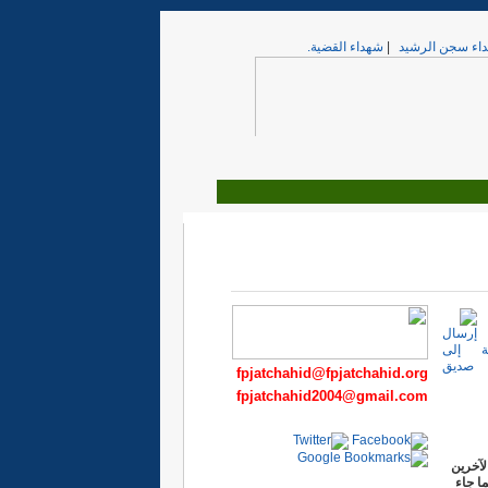
اء سجن الرشيد
|
شهداء القضية.
fpjatchahid@fpjatchahid.org
fpjatchahid2004@gmail.com
ر الآخرين
ا جاء