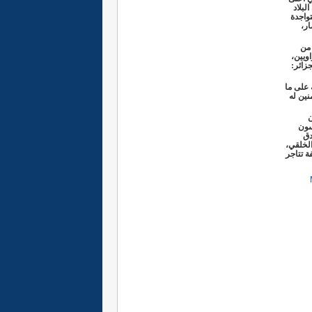
لبلاد
واجدة
ار،
 من
ويين،
زائر:
 على ما
نين له
ن
سون
دق
الخلقي،
ة تتاجر