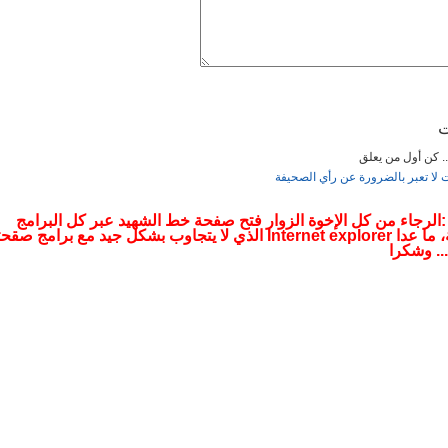
2019 16:35
ت
... كن أول من يعلق
ت لا تعبر بالضرورة عن رأي الصحيفة
12:27
 :الرجاء من كل الإخوة الزوار فتح صفحة خط الشهيد عبر كل البرامج
التصفحية، ما عدا Internet explorer الذي لا يتجاوب بشكل جيد مع برامج صقح
.. وشكرا
12: