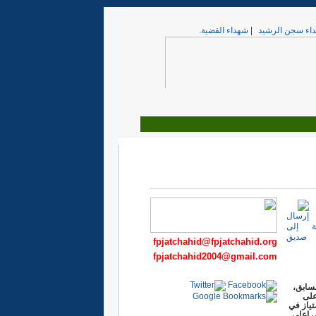
اء سجن الرشيد
|
شهداء القضية.
fpjatchahid@fpjatchahid.org
fpjatchahid2004@gmail.com
لسابق،
على
تياز في
لسنة بباريز، بمعدل 19 من 20 ، وهي اعلى