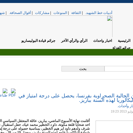
أدبيات خط الشهيد.
|
الثقافة
|
المنوعات
|
مشاركات
|
أقوال الصحافة.
|
شهد
الرئيسية
اخبار واحداث
الرأي والرأي الآخر
جرائم قيادة البوليساريو
جرائم الغزاة
.
تي. »
الخميس, 17 أبريل 2025 12:37
الجالية الصحراوية بفرنسا، يحصل على درجة امتياز في
كالوريا لهذه السنة بباريز.
ار وأحداث.
أقامت نهاية الأسبوع الماضي، بباريز، عائلة المعتقل السياسي ا
احد ضحايا قلعة مكونة، داو د الخظير محمد عياد، حفل استقبال 
شرف ولدهم داود ابر هيم الخظير، بمناسبة حصوله على درجة إم
شهادة الباكلوريا علوم لهذه ا